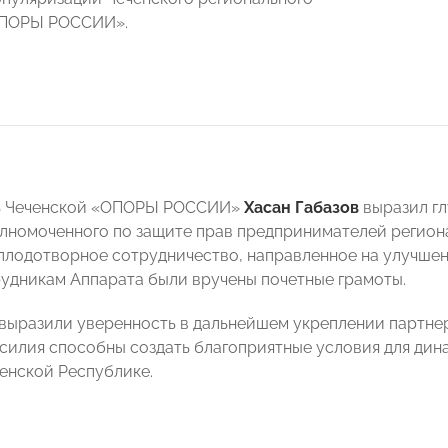
ОПОРЫ РОССИИ».
ь Чеченской «ОПОРЫ РОССИИ»
Хасан Габазов
выразил гл
лномоченного по защите прав предпринимателей региона
плодотворное сотрудничество, направленное на улучше
рудникам Аппарата были вручены почетные грамоты.
выразили уверенность в дальнейшем укреплении партнер
силия способны создать благоприятные условия для дина
ченской Республике.