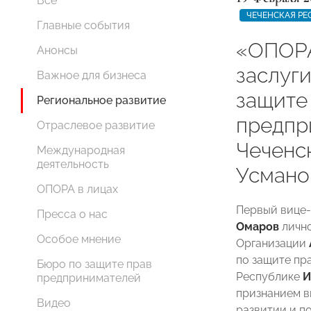
Все
ЧЕЧЕНСКАЯ РЕ
Главные события
«ОПОР
Анонсы
заслуг
Важное для бизнеса
защите
Региональное развитие
предпр
Отраслевое развитие
Чеченс
Международная
деятельность
Усмано
ОПОРА в лицах
Первый вице
Пресса о нас
Омаров
лично
Особое мнение
Организации
по защите пр
Бюро по защите прав
Республике
И
предпринимателей
признанием в
Видео
развитии и п