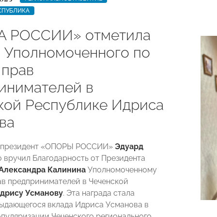
СПУБЛИКА
А РОССИИ» отметила
и Уполномоченного по
 прав
инимателей в
кой Республике Идриса
ва
-президент «ОПОРЫ РОССИИ»
Эдуард
 вручил Благодарность от Президента
Александра Калинина
Уполномоченному
ав предпринимателей в Чеченской
дрису Усманову
. Эта награда стала
ыдающегося вклада Идриса Усманова в
опуляризации Чеченского регионального