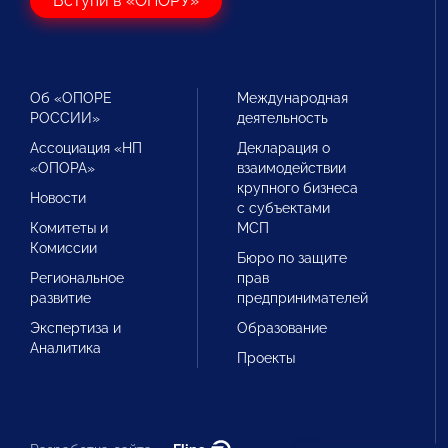
Вступи в «ОПОРУ»
Об «ОПОРЕ
Международная
РОССИИ»
деятельность
Ассоциация «НП
Декларация о
«ОПОРА»
взаимодействии
крупного бизнеса
Новости
с субъектами
Комитеты и
МСП
Комиссии
Бюро по защите
Региональное
прав
развитие
предпринимателей
Экспертиза и
Образование
Аналитика
Проекты