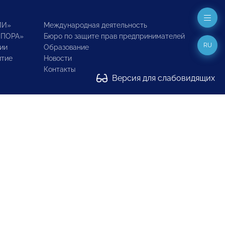
ИИ»
Международная деятельность
ОПОРА»
Бюро по защите прав предпринимателей
RU
ии
Образование
итие
Новости
Контакты
Версия для слабовидящих