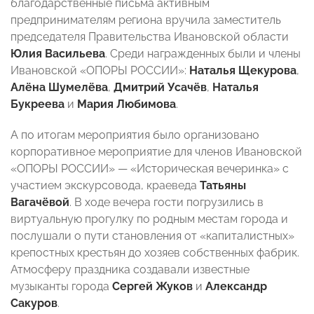
благодарственные письма активным
предпринимателям региона вручила заместитель
председателя Правительства Ивановской области
Юлия Васильева
. Среди награжденных были и члены
Ивановской «ОПОРЫ РОССИИ»:
Наталья Щекурова
,
Алёна Шумелёва
,
Дмитрий Усачёв
,
Наталья
Букреева
и
Мария Любимова
.
А по итогам мероприятия было организовано
корпоративное мероприятие для членов Ивановской
«ОПОРЫ РОССИИ» — «Историческая вечеринка» с
участием экскурсовода, краеведа
Татьяны
Вагачёвой
. В ходе вечера гости погрузились в
виртуальную прогулку по родным местам города и
послушали о пути становления от «капиталистных»
крепостных крестьян до хозяев собственных фабрик.
Атмосферу праздника создавали известные
музыканты города
Сергей Жуков
и
Александр
Сакуров
.