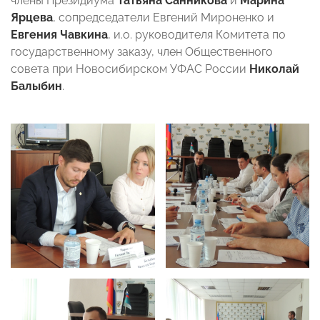
члены Президиума
Татьяна Санникова
и
Марина
Ярцева
, сопредседатели Евгений Мироненко и
Евгения Чавкина
, и.о. руководителя Комитета по
государственному заказу, член Общественного
совета при Новосибирском УФАС России
Николай
Балыбин
.