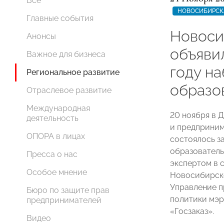
Все
НОВОСИБИРСК
Главные события
Новоси
Анонсы
объяви
Важное для бизнеса
году на
Региональное развитие
образо
Отраслевое развитие
Международная
20 ноября в 
деятельность
и предприним
ОПОРА в лицах
состоялось з
образователь
Пресса о нас
экспертом в 
Особое мнение
Новосибирск
Управление п
Бюро по защите прав
политики мэ
предпринимателей
«Госзаказ».
Видео