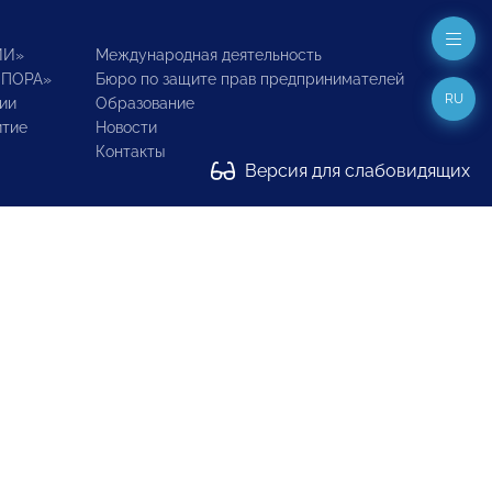
ИИ»
Международная деятельность
ОПОРА»
Бюро по защите прав предпринимателей
RU
ии
Образование
итие
Новости
Контакты
Версия для слабовидящих