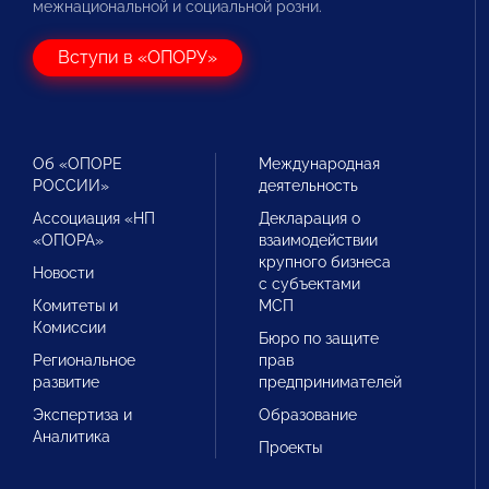
межнациональной и социальной розни.
Вступи в «ОПОРУ»
Об «ОПОРЕ
Международная
РОССИИ»
деятельность
Ассоциация «НП
Декларация о
«ОПОРА»
взаимодействии
крупного бизнеса
Новости
с субъектами
Комитеты и
МСП
Комиссии
Бюро по защите
Региональное
прав
развитие
предпринимателей
Экспертиза и
Образование
Аналитика
Проекты