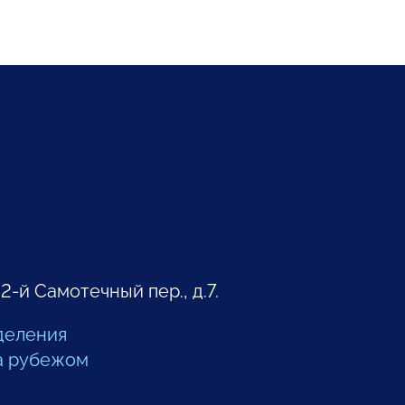
 2-й Самотечный пер., д.7.
деления
а рубежом