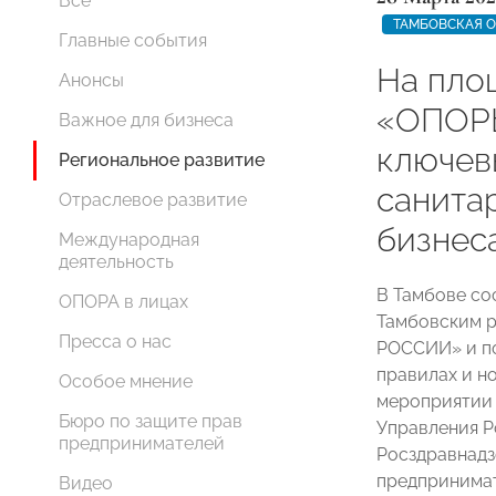
Все
ТАМБОВСКАЯ 
Главные события
На пло
Анонсы
«ОПОР
Важное для бизнеса
ключев
Региональное развитие
санита
Отраслевое развитие
бизнеса
Международная
деятельность
В Тамбове со
ОПОРА в лицах
Тамбовским 
Пресса о нас
РОССИИ» и п
правилах и н
Особое мнение
мероприятии 
Бюро по защите прав
Управления Р
предпринимателей
Росздравнадз
предпринимат
Видео