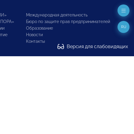
ИИ»
Международная деятельность
ОПОРА»
Бюро по защите прав предпринимателей
RU
ии
Образование
итие
Новости
Контакты
Версия для слабовидящих