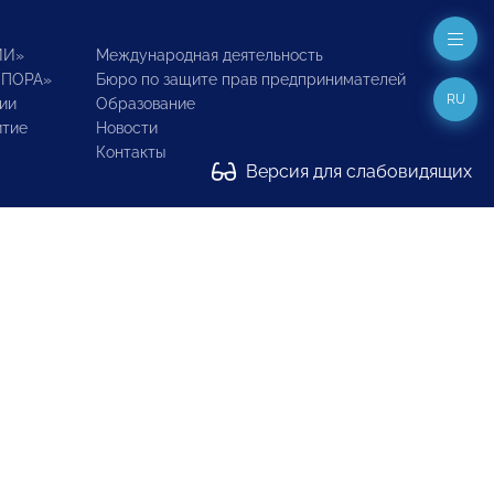
ИИ»
Международная деятельность
ОПОРА»
Бюро по защите прав предпринимателей
RU
ии
Образование
итие
Новости
Контакты
Версия для слабовидящих