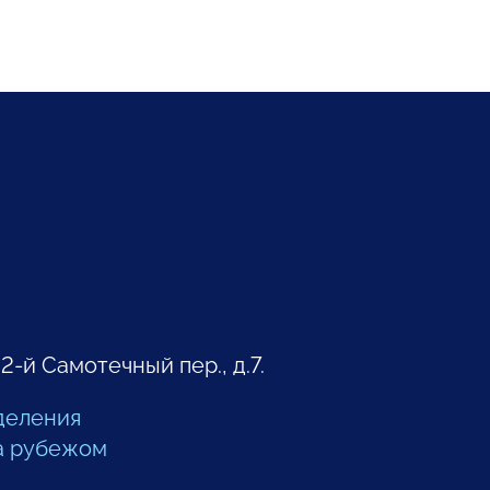
 2-й Самотечный пер., д.7.
деления
а рубежом