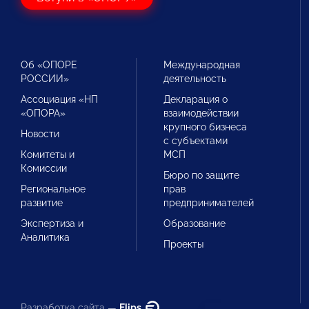
Об «ОПОРЕ
Международная
РОССИИ»
деятельность
Ассоциация «НП
Декларация о
«ОПОРА»
взаимодействии
крупного бизнеса
Новости
с субъектами
Комитеты и
МСП
Комиссии
Бюро по защите
Региональное
прав
развитие
предпринимателей
Экспертиза и
Образование
Аналитика
Проекты
Разработка сайта —
Flips