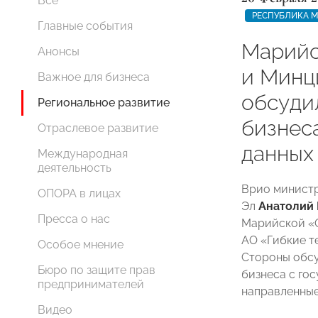
Все
РЕСПУБЛИКА М
Главные события
Марий
Анонсы
и Минц
Важное для бизнеса
обсуди
Региональное развитие
бизнес
Отраслевое развитие
данных
Международная
деятельность
Врио министр
ОПОРА в лицах
Эл
Анатолий
Пресса о нас
Марийской «
АО «Гибкие т
Особое мнение
Стороны обс
Бюро по защите прав
бизнеса с го
предпринимателей
направленные
Видео