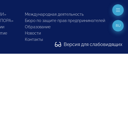
ИИ»
Международная деятельность
ОПОРА»
Бюро по защите прав предпринимателей
RU
ии
Образование
итие
Новости
Контакты
Версия для слабовидящих