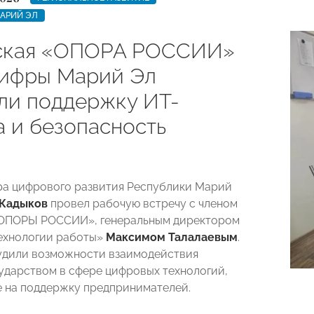
АРИЙ ЭЛ
ская «ОПОРА РОССИИ»
ифры Марий Эл
ли поддержку ИT-
а и безопасность
а цифрового развития Республики Марий
 Кадыков
провел рабочую встречу с членом
ОПОРЫ РОССИИ», генеральным директором
ехнологии работы»
Максимом Талалаевым
.
удили возможности взаимодействия
сударством в сфере цифровых технологий,
 на поддержку предпринимателей.