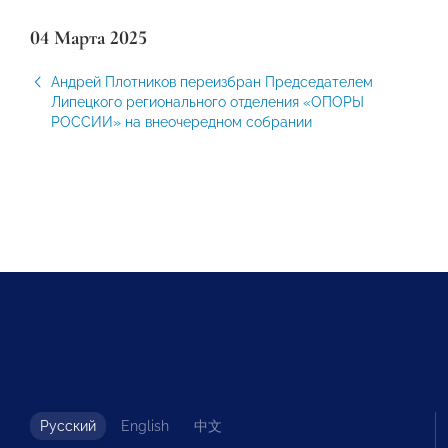
04 Марта 2025
Андрей Плотников переизбран Председателем
Липецкого регионального отделения «ОПОРЫ
РОССИИ» на внеочередном собрании
Русский
English
中文