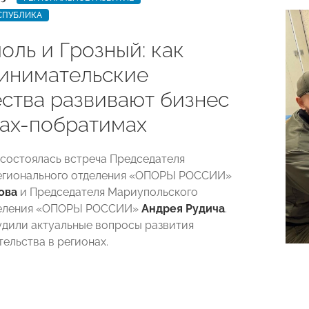
СПУБЛИКА
оль и Грозный: как
инимательские
ства развивают бизнес
дах-побратимах
состоялась встреча Председателя
регионального отделения «ОПОРЫ РОССИИ»
ова
и Председателя Мариупольского
деления «ОПОРЫ РОССИИ»
Андрея Рудича
.
дили актуальные вопросы развития
ельства в регионах.