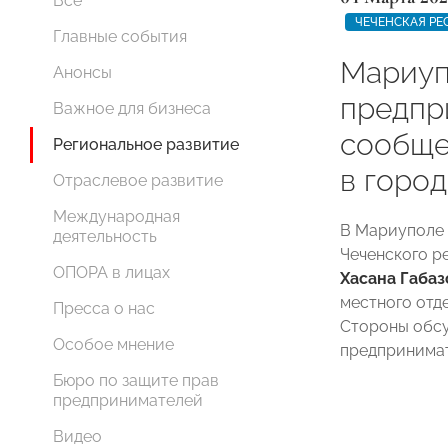
Все
ЧЕЧЕНСКАЯ РЕ
Главные события
Мариуп
Анонсы
предпр
Важное для бизнеса
сообще
Региональное развитие
в горо
Отраслевое развитие
Международная
В Мариуполе 
деятельность
Чеченского 
ОПОРА в лицах
Хасана Габаз
местного от
Пресса о нас
Стороны обсу
Особое мнение
предпринимат
Бюро по защите прав
предпринимателей
Видео