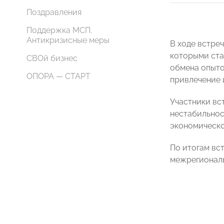
Поздравления
Поддержка МСП.
Антикризисные меры
В ходе встре
которыми ста
СВОй бизнес
обмена опыто
ОПОРА — СТАРТ
привлечение 
Участники вс
нестабильнос
экономическо
По итогам вс
межрегиональ