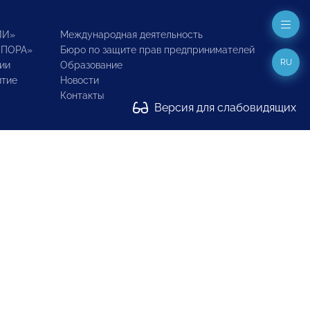
ИИ»
Международная деятельность
ОПОРА»
Бюро по защите прав предпринимателей
RU
ии
Образование
итие
Новости
Контакты
Версия для слабовидящих