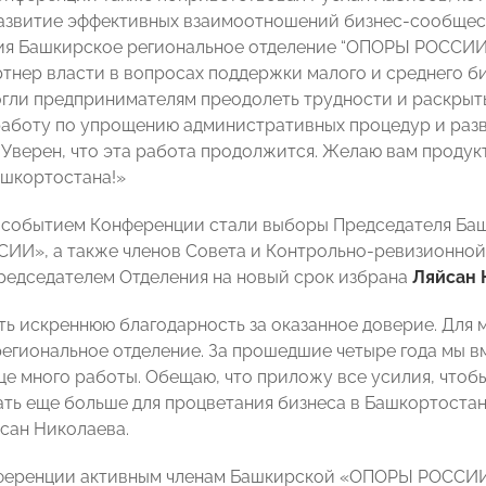
звитие эффективных взаимоотношений бизнес-сообществ
я Башкирское региональное отделение “ОПОРЫ РОССИИ”
тнер власти в вопросах поддержки малого и среднего би
гли предпринимателям преодолеть трудности и раскрыть
аботу по упрощению административных процедур и раз
 Уверен, что эта работа продолжится. Желаю вам продук
шкортостана!»
событием Конференции стали выборы Председателя Баш
И», а также членов Совета и Контрольно-ревизионной
редседателем Отделения на новый срок избрана
Ляйсан 
ть искреннюю благодарность за оказанное доверие. Для м
егиональное отделение. За прошедшие четыре года мы вм
ще много работы. Обещаю, что приложу все усилия, чтоб
ть еще больше для процветания бизнеса в Башкортостан
сан Николаева.
нференции активным членам Башкирской «ОПОРЫ РОССИИ