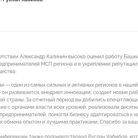
етствии Александр Калинин высоко оценил работу Ба
едпринимателей МСП региона и в укреплении репутации
ества:
н — один из самых сильных и активных регионов в нашей
 он развивается, внедряет инновации, создает новые раб
ей страны. За отчетный период вы добились впечатляющи
ие с органами власти всех уровней, реализовали десят
 предпринимателей, помогли бизнесу адаптироваться к 
я обмена опытом и лучшими практиками. Спасибо за вашу
онференции также поприветствовал Руслан Хабибов, к