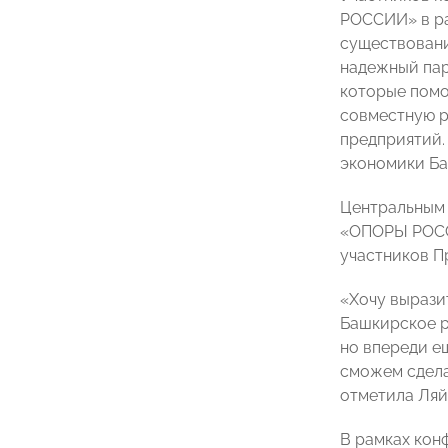
РОССИИ» в ра
существовани
надежный пар
которые помо
совместную р
предприятий.
экономики Ба
Центральным 
«ОПОРЫ РОССИ
участников П
«Хочу вырази
Башкирское р
но впереди е
сможем сдела
отметила Ляй
В рамках ко