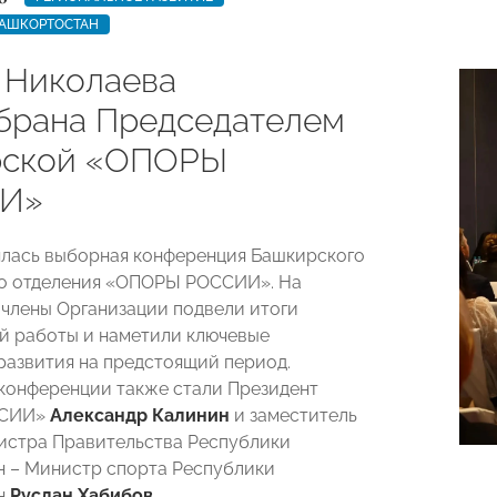
БАШКОРТОСТАН
 Николаева
брана Председателем
рской «ОПОРЫ
И»
ялась выборная конференция Башкирского
го отделения «ОПОРЫ РОССИИ». На
члены Организации подвели итоги
й работы и наметили ключевые
развития на предстоящий период.
конференции также стали Президент
ССИИ»
Александр
Калинин
и заместитель
истра Правительства Республики
 – Министр спорта Республики
н
Руслан Хабибов
.