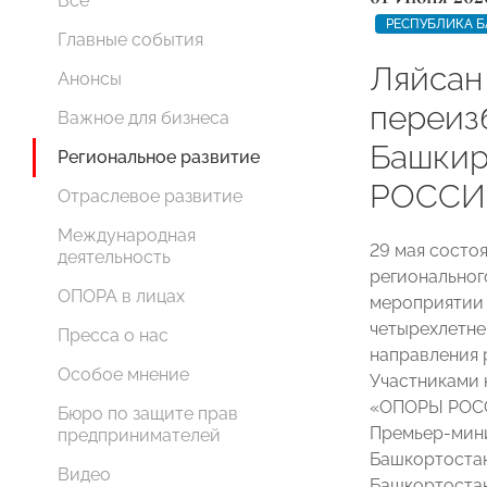
Все
РЕСПУБЛИКА 
Главные события
Ляйсан
Анонсы
переиз
Важное для бизнеса
Башки
Региональное развитие
РОССИ
Отраслевое развитие
Международная
29 мая состо
деятельность
регионально
ОПОРА в лицах
мероприятии 
четырехлетне
Пресса о нас
направления 
Особое мнение
Участниками 
«ОПОРЫ РО
Бюро по защите прав
Премьер-мин
предпринимателей
Башкортостан
Видео
Башкортоста