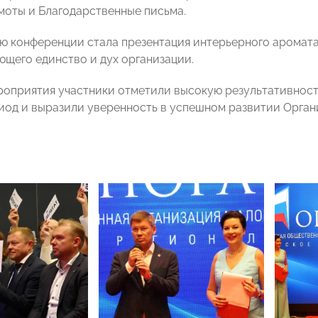
моты и Благодарственные письма.
ю конференции стала презентация интерьерного аромата
щего единство и дух организации.
роприятия участники отметили высокую результативност
иод и выразили уверенность в успешном развитии Орга