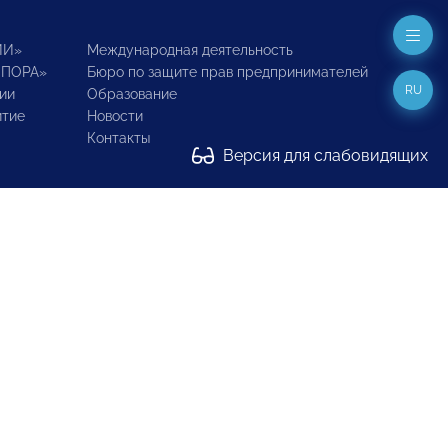
ИИ»
Международная деятельность
ОПОРА»
Бюро по защите прав предпринимателей
RU
ии
Образование
итие
Новости
Контакты
Версия для слабовидящих