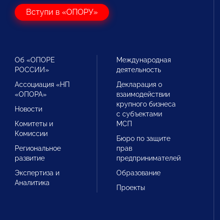
Вступи в «ОПОРУ»
Об «ОПОРЕ
Международная
РОССИИ»
деятельность
Ассоциация «НП
Декларация о
«ОПОРА»
взаимодействии
крупного бизнеса
Новости
с субъектами
Комитеты и
МСП
Комиссии
Бюро по защите
Региональное
прав
развитие
предпринимателей
Экспертиза и
Образование
Аналитика
Проекты