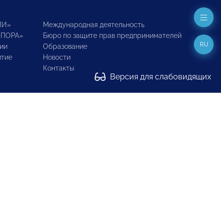
ИИ»
Международная деятельность
ОПОРА»
Бюро по защите прав предпринимателей
RU
ии
Образование
итие
Новости
Контакты
Версия для слабовидящих