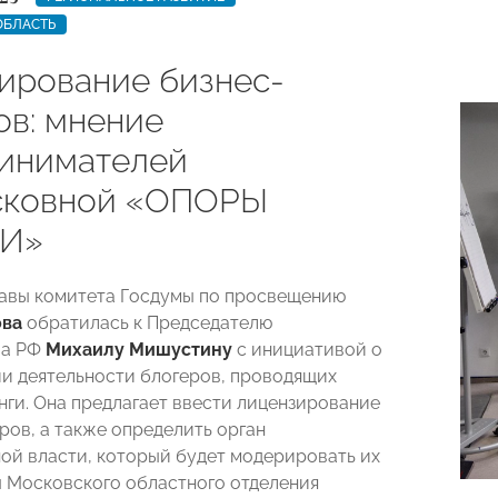
ОБЛАСТЬ
ирование бизнес-
ов: мнение
инимателей
сковной «ОПОРЫ
И»
авы комитета Госдумы по просвещению
ова
обратилась к Председателю
ва РФ
Михаилу Мишустину
с инициативой о
и деятельности блогеров, проводящих
нги. Она предлагает ввести лицензирование
ров, а также определить орган
ой власти, который будет модерировать их
ы Московского областного отделения