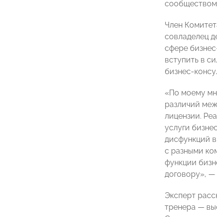
сообществом,
Член Комитет
совладелец д
сфере бизнес
вступить в си
бизнес-консул
«По моему мн
различий меж
лицензии. Ре
услуги бизне
дисфункций в
с разными ко
функции бизн
договору», —
Эксперт расс
тренера — вы