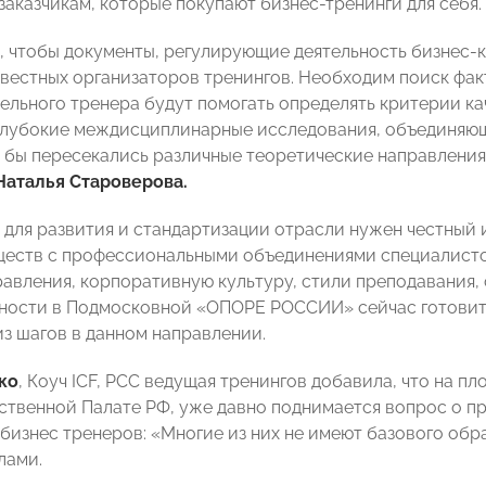
заказчикам, которые покупают бизнес-тренинги для себя.
 чтобы документы, регулирующие деятельность бизнес-к
вестных организаторов тренингов. Необходим поиск факто
дельного тренера будут помогать определять критерии ка
лубокие междисциплинарные исследования, объединяющи
ых бы пересекались различные теоретические направлен
Наталья Староверова.
, для развития и стандартизации отрасли нужен честный
еств с профессиональными объединениями специалистов
равления, корпоративную культуру, стили преподавания,
ности в Подмосковной «ОПОРЕ РОССИИ» сейчас готовит
из шагов в данном направлении.
ко
, Коуч ICF, PCC ведущая тренингов добавила, что на п
ственной Палате РФ, уже давно поднимается вопрос о п
 бизнес тренеров: «Многие из них не имеют базового обр
лами.