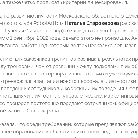
 а также четко прописать критерии лицензирования.
а по развитию личности Московского областного отдел
етского клуба RobotArtibus
Наталья Староверова
рассказ
-обучения (бизнес-тренер)» был подготовлен Торгово-п
лу с 1 сентября 2022 года, однако этого не произошло. 
ьтанта, работа над которым велась несколько лет назад.
ению, для заказчиков тренингов разница в результатах 
ду тренерами, чем от различий между подходами в их об
альность такова, то корпоративные заказчики уже научил
с-тренера: для адаптации нового персонала, диагностик
 поведении сотрудников и коррекции их поведения. Соо
мпетенциями: личностные, управленческие, маркетинговы
ес-тренеров постепенно передают сотрудникам, официа
 объяснила Староверова.
казала, что среди требований, которые предъявляют ра
сшее образование в области психологии, педагогики, уп