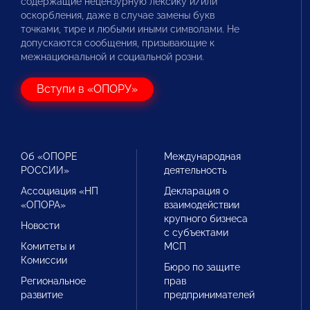
содержащие нецензурную лексику и/или
оскорбления, даже в случае замены букв
точками, тире и любыми иными символами. Не
допускаются сообщения, призывающие к
межнациональной и социальной розни.
Вступи в «ОПОРУ»
Об «ОПОРЕ
Международная
РОССИИ»
деятельность
Ассоциация «НП
Декларация о
«ОПОРА»
взаимодействии
крупного бизнеса
Новости
с субъектами
Комитеты и
МСП
Комиссии
Бюро по защите
Региональное
прав
развитие
предпринимателей