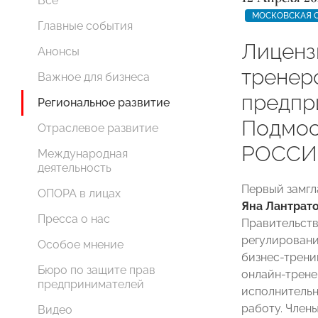
Все
МОСКОВСКАЯ 
Главные события
Лиценз
Анонсы
тренер
Важное для бизнеса
предпр
Региональное развитие
Подмо
Отраслевое развитие
РОССИ
Международная
деятельность
Первый замгл
ОПОРА в лицах
Яна Лантрат
Пресса о нас
Правительст
регулировани
Особое мнение
бизнес-трени
Бюро по защите прав
онлайн-трене
предпринимателей
исполнительн
работу. Член
Видео