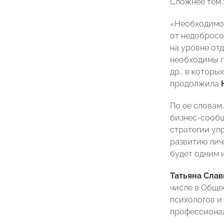
Сложнее тем 
«Необходимо,
от недобросо
на уровне от
необходимы г
др., в котор
продолжила
По ее словам
бизнес-сообщ
стратегии уп
развитию лич
будет одним 
Татьяна Слав
числе в Обще
психологов и
профессиона