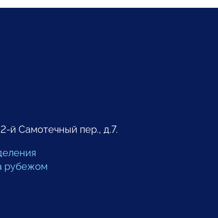
 2-й Самотечный пер., д.7.
деления
а рубежом