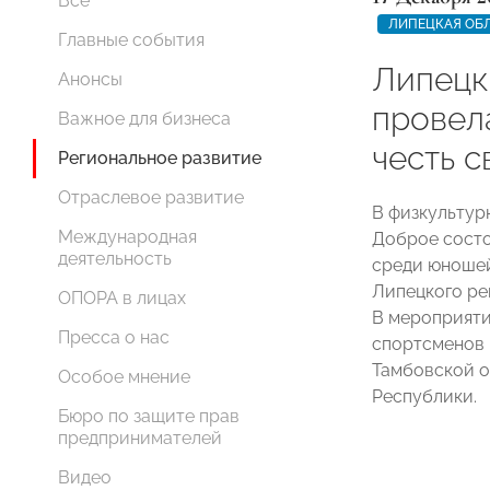
Все
ЛИПЕЦКАЯ ОБ
Главные события
Липец
Анонсы
провел
Важное для бизнеса
честь 
Региональное развитие
Отраслевое развитие
В физкультур
Международная
Доброе состо
деятельность
среди юношей
Липецкого р
ОПОРА в лицах
В мероприяти
Пресса о нас
спортсменов 
Тамбовской о
Особое мнение
Республики.
Бюро по защите прав
предпринимателей
Видео