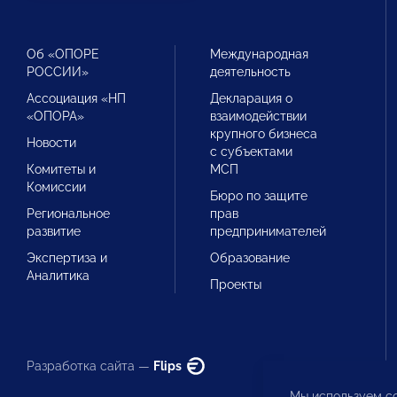
Об «ОПОРЕ
Международная
РОССИИ»
деятельность
Ассоциация «НП
Декларация о
«ОПОРА»
взаимодействии
крупного бизнеса
Новости
с субъектами
Комитеты и
МСП
Комиссии
Бюро по защите
Региональное
прав
развитие
предпринимателей
Экспертиза и
Образование
Аналитика
Проекты
Разработка сайта —
Flips
Мы используем co