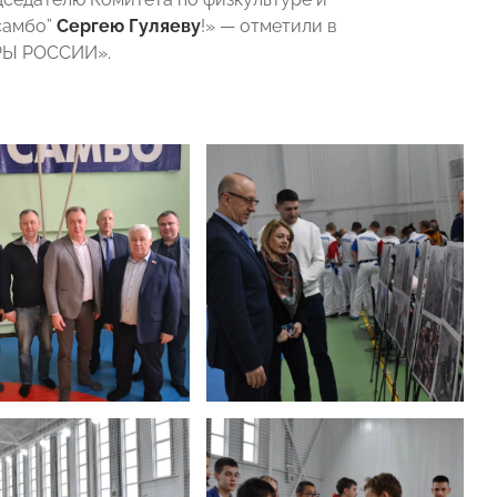
самбо”
Сергею Гуляеву
!» — отметили в
ОРЫ РОССИИ».