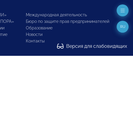
ИИ»
Международная деятельность
ОПОРА»
Бюро по защите прав предпринимателей
RU
ии
Образование
итие
Новости
Контакты
Версия для слабовидящих