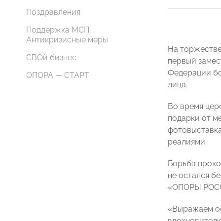
Поздравления
Поддержка МСП.
Антикризисные меры
На торжестве
СВОй бизнес
первый заме
Федерации б
ОПОРА — СТАРТ
лица.
Во время цер
подарки от м
фотовыставка
реалиями.
Борьба прохо
не остался б
«ОПОРЫ РОС
«Выражаем ос
вдохновителю