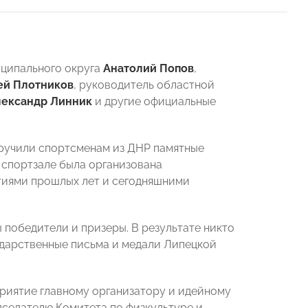
ципального округа
Анатолий Попов
,
ей Плотников
, руководитель областной
лександр Линник
и другие официальные
ручили спортсменам из ДНР памятные
 спортзале была организована
иями прошлых лет и сегодняшними
 победители и призеры. В результате никто
одарственные письма и медали Липецкой
риятие главному организатору и идейному
дседателю Комитета по физкультуре и