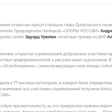
нном открытии присутствовали глава Добровского муни
ститель Председателя Липецкой «ОПОРЫ РОССИИ»
Андр
орьбы самбо
Эдуард Урюпин
, почетный тренер из ДНР
А
емонии открытия соревнований добровские участники в
естных предпринимателей и рисунки юных художников. В
 «Освобождение», символизирующая связь между событ
дила в 77 весовых категориях, в каждой были определены
ез внимания: все участники соревнований получили благ
СИИ».
обую признательность за это прекрасное нужное мероп
, человеку, бесконечно влюблённому в своё дело, — Пре