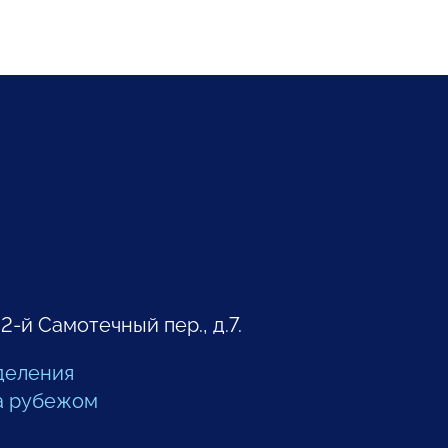
 2-й Самотечный пер., д.7.
деления
а рубежом