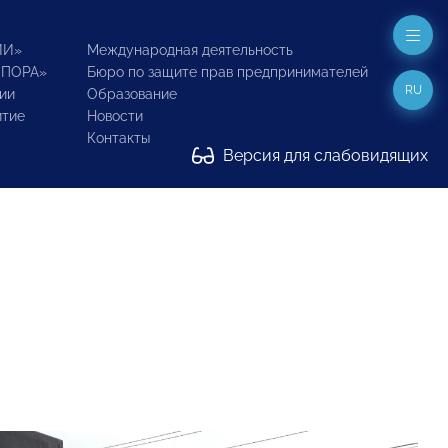
ИИ»
Международная деятельность
ОПОРА»
Бюро по защите прав предпринимателей
RU
ии
Образование
итие
Новости
Контакты
Версия для слабовидящих