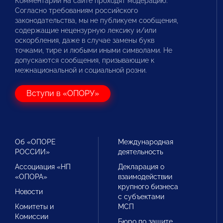
Комментарии на сайте проходят модерацию.
Согласно требованиям российского
законодательства, мы не публикуем сообщения,
содержащие нецензурную лексику и/или
оскорбления, даже в случае замены букв
точками, тире и любыми иными символами. Не
допускаются сообщения, призывающие к
межнациональной и социальной розни.
Вступи в «ОПОРУ»
Об «ОПОРЕ
Международная
РОССИИ»
деятельность
Ассоциация «НП
Декларация о
«ОПОРА»
взаимодействии
крупного бизнеса
Новости
с субъектами
Комитеты и
МСП
Комиссии
Бюро по защите