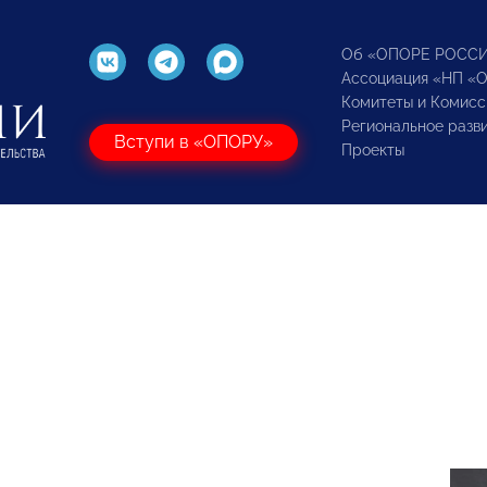
Об «ОПОРЕ РОСС
Ассоциация «НП «
Комитеты и Комисс
Региональное разв
Вступи в «ОПОРУ»
Проекты