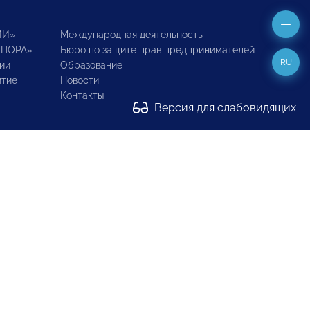
ИИ»
Международная деятельность
ОПОРА»
Бюро по защите прав предпринимателей
RU
ии
Образование
итие
Новости
Контакты
Версия для слабовидящих