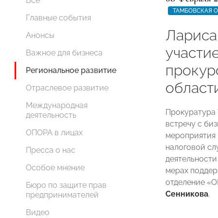
Все
ТАМБОВСКАЯ 
Главные события
Лариса
Анонсы
участие
Важное для бизнеса
прокур
Региональное развитие
област
Отраслевое развитие
Международная
Прокуратура 
деятельность
встречу с би
ОПОРА в лицах
мероприятия 
налоговой сл
Пресса о нас
деятельности
Особое мнение
мерах поддер
отделение «
Бюро по защите прав
Сенникова
.
предпринимателей
Видео