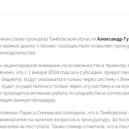
нном слове прокурор Тамбовской области
Александр Гу
то прямой диалог с бизнес-сообществом позволяет прок
конодательства.
ы акцентировали внимание на возможностях и правилах 
мечено, что с 1 января 2024 года все субсидии, предост
 бюджета, будут оказываться только через систему «Эл
 будет осуществляться только через эту систему и на бу
им проводится активная работа по разработке и согласо
ющих данную процедуру.
уплении Лариса Сенникова сообщила, что в Тамбовско
инимателей на наличие вопросов в прокуратуру. За пос
мателей не поступало. Также спикер отметила, что в по