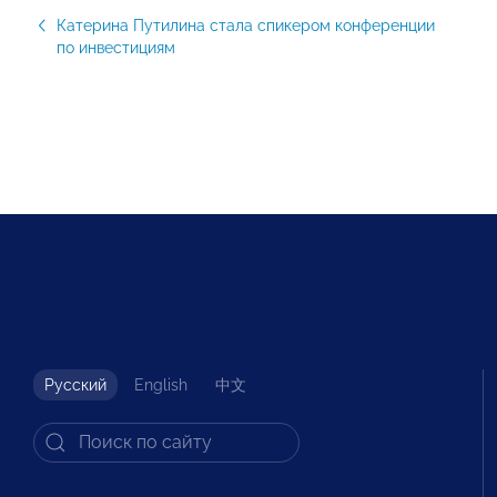
Катерина Путилина стала спикером конференции
по инвестициям
Русский
English
中文