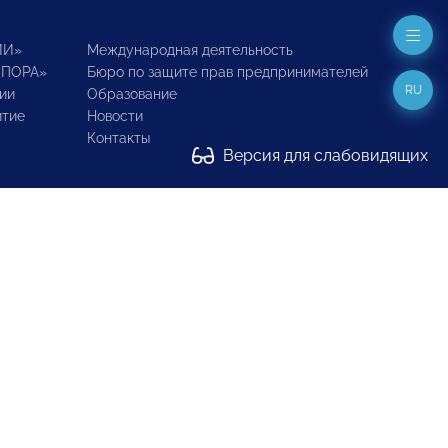
ИИ»
Международная деятельность
ОПОРА»
Бюро по защите прав предпринимателей
RU
ии
Образование
итие
Новости
Контакты
Версия для слабовидящих