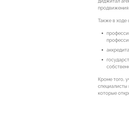
диджитал аг
продвижения 
Также в ходе
професси
профессио
аккредита
государс
собствен
Кроме того, 
специалисты 
которые откр