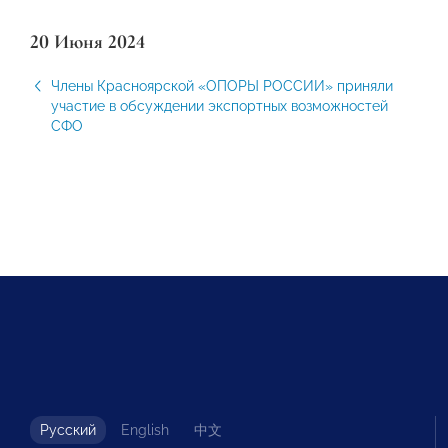
20 Июня 2024
Члены Красноярской «ОПОРЫ РОССИИ» приняли
участие в обсуждении экспортных возможностей
СФО
Русский
English
中文