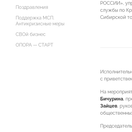
РОССИИ», уп
Поздравления
службы по Кр
Сибирской т
Поддержка МСП.
Антикризисные меры
СВОй бизнес
ОПОРА — СТАРТ
Исполнитель
с приветстве
На мероприят
Бичурина
, п
Зайцев
, рук
общественных
Председател