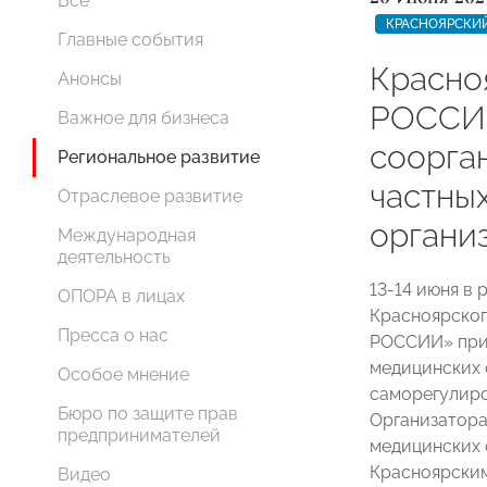
Все
КРАСНОЯРСКИЙ
Главные события
Красно
Анонсы
РОССИИ
Важное для бизнеса
соорга
Региональное развитие
частны
Отраслевое развитие
органи
Международная
деятельность
13-14 июня в
ОПОРА в лицах
Красноярског
Пресса о нас
РОССИИ» прин
медицинских 
Особое мнение
саморегулиро
Бюро по защите прав
Организатора
предпринимателей
медицинских
Красноярски
Видео