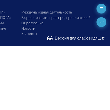
ИИ»
Международная деятельность
ОПОРА»
Бюро по защите прав предпринимателей
RU
ии
Образование
итие
Новости
Контакты
Версия для слабовидящих