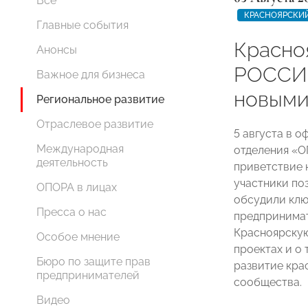
Все
КРАСНОЯРСКИЙ
Главные события
Красно
Анонсы
РОССИИ
Важное для бизнеса
новыми
Региональное развитие
Отраслевое развитие
5 августа в 
Международная
отделения «
деятельность
приветствие 
участники по
ОПОРА в лицах
обсудили клю
Пресса о нас
предпринимат
Красноярску
Особое мнение
проектах и о 
Бюро по защите прав
развитие кра
предпринимателей
сообщества.
Видео