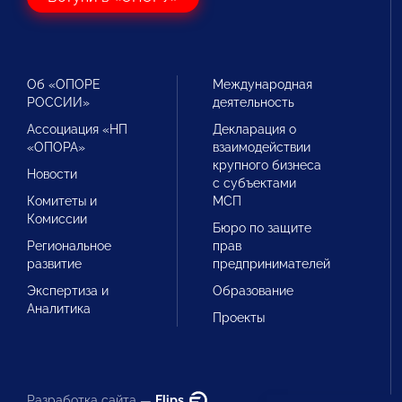
Об «ОПОРЕ
Международная
РОССИИ»
деятельность
Ассоциация «НП
Декларация о
«ОПОРА»
взаимодействии
крупного бизнеса
Новости
с субъектами
Комитеты и
МСП
Комиссии
Бюро по защите
Региональное
прав
развитие
предпринимателей
Экспертиза и
Образование
Аналитика
Проекты
Разработка сайта —
Flips