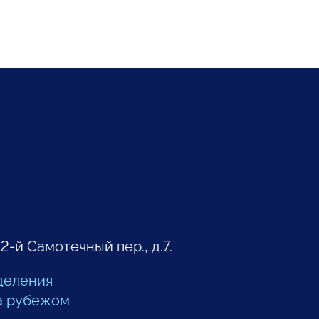
 2-й Самотечный пер., д.7.
деления
а рубежом