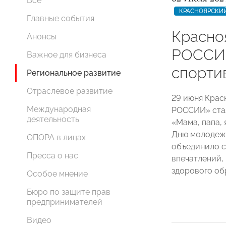
Все
КРАСНОЯРСКИЙ
Главные события
Красно
Анонсы
РОССИИ
Важное для бизнеса
спорти
Региональное развитие
Отраслевое развитие
29 июня Крас
Международная
РОССИИ» стал
деятельность
«Мама, папа, 
Дню молодежи
ОПОРА в лицах
объединило с
Пресса о нас
впечатлений,
здорового об
Особое мнение
Бюро по защите прав
предпринимателей
Видео