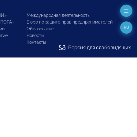
ИИ»
Международная деятельность
ОПОРА»
Бюро по защите прав предпринимателей
RU
ии
Образование
итие
Новости
Контакты
Версия для слабовидящих