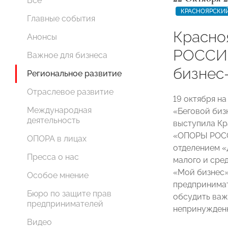
Все
КРАСНОЯРСКИЙ
Главные события
Красно
Анонсы
РОССИИ
Важное для бизнеса
бизнес
Региональное развитие
Отраслевое развитие
19 октября н
Международная
«Беговой биз
деятельность
выступила Кр
«ОПОРЫ РОСС
ОПОРА в лицах
отделением «
Пресса о нас
малого и сре
«Мой бизнес»
Особое мнение
предпринимат
Бюро по защите прав
обсудить важ
предпринимателей
непринужден
Видео