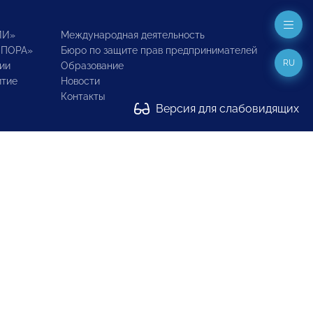
ИИ»
Международная деятельность
ОПОРА»
Бюро по защите прав предпринимателей
RU
ии
Образование
итие
Новости
Контакты
Версия для слабовидящих