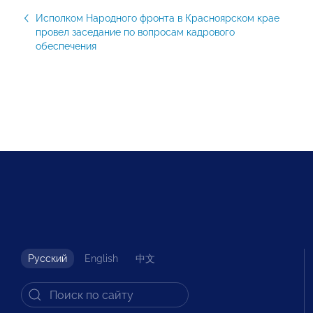
Исполком Народного фронта в Красноярском крае
провел заседание по вопросам кадрового
обеспечения
Русский
English
中文