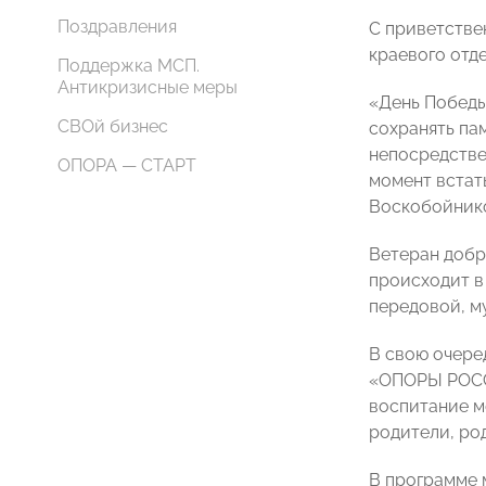
Поздравления
С приветстве
краевого от
Поддержка МСП.
Антикризисные меры
«День Победы
СВОй бизнес
сохранять па
непосредстве
ОПОРА — СТАРТ
момент встать
Воскобойник
Ветеран добр
происходит в
передовой, м
В свою очере
«ОПОРЫ РО
воспитание мо
родители, ро
В программе 