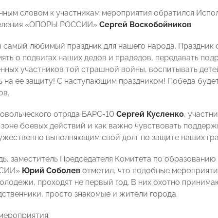
нным словом к участникам мероприятия обратился Испо
деления «ОПОРЫ РОССИИ»
Сергей Воскобойников
.
 самый любимый праздник для нашего народа. Праздник с
мять о подвигах наших дедов и прадедов, передавать под
нных участников той страшной войны, воспитывать детей
 на ее защиту! С наступающим праздником! Победа будет 
ов.
овольческого отряда БАРС-10
Сергей Кусленко
, участн
 зоне боевых действий и как важно чувствовать поддержк
ужественно выполняющим свой долг по защите наших гр
дь, заместитель Председателя Комитета по образованию
ССИИ»
Юрий Соболев
отметил, что подобные мероприяти
лодежи, проходят не первый год. В них охотно принимают
дственники, просто знакомые и жители города.
мероприятия: