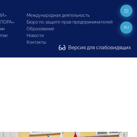
ИИ»
Международная деятельность
ОПОРА»
Бюро по защите прав предпринимателей
RU
ии
Образование
итие
Новости
Контакты
Версия для слабовидящих