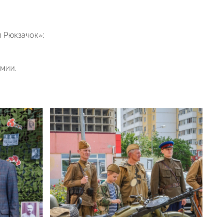
 Рюкзачок»;
мии.