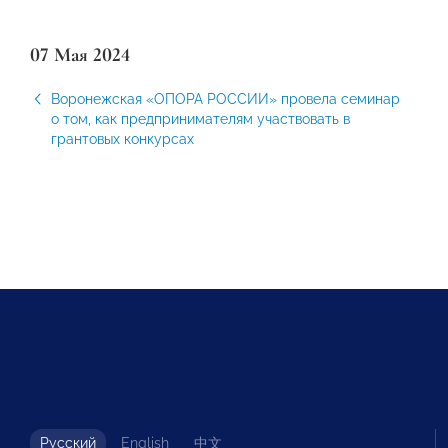
07 Мая 2024
Воронежская «ОПОРА РОССИИ» провела семинар
о том, как предпринимателям участвовать в
грантовых конкурсах
Русский
English
中文