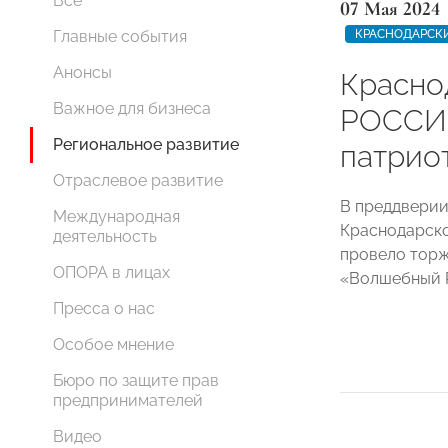
Все
07 Мая 2024
КРАСНОДАРСК
Главные события
Анонсы
Красно
Важное для бизнеса
РОССИИ
Региональное развитие
патрио
Отраслевое развитие
В преддверии
Международная
Краснодарск
деятельность
провело торж
ОПОРА в лицах
«Волшебный Р
Пресса о нас
Особое мнение
Бюро по защите прав
предпринимателей
Видео