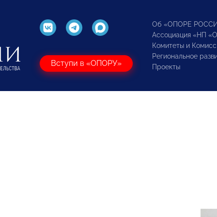
Об «ОПОРЕ РОСС
Ассоциация «НП «
Комитеты и Комисс
Региональное разв
Вступи в «ОПОРУ»
Проекты