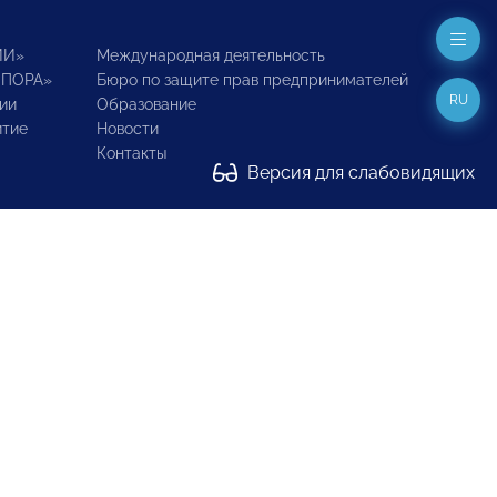
ИИ»
Международная деятельность
ОПОРА»
Бюро по защите прав предпринимателей
RU
ии
Образование
итие
Новости
Контакты
Версия для слабовидящих