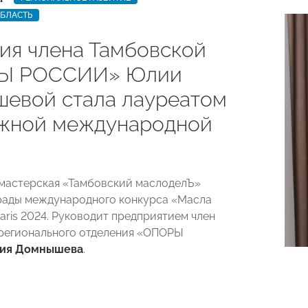
ОБЛАСТЬ
ия члена Тамбовской
Ы РОССИИ» Юлии
евой стала лауреатом
жной международной
и
мастерская «Тамбовский маслоделЪ»
рады международного конкурса «Масла
aris 2024. Руководит предприятием член
регионального отделения «ОПОРЫ
ия Домнышева
.