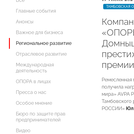
Все
ТАМБОВСКАЯ 
Главные события
Компан
Анонсы
«ОПОР
Важное для бизнеса
Домныш
Региональное развитие
прести
Отраслевое развитие
преми
Международная
деятельность
Ремесленная 
ОПОРА в лицах
получила наг
Пресса о нас
мира» AVPA P
Тамбовского 
Особое мнение
РОССИИ»
Юл
Бюро по защите прав
предпринимателей
Видео