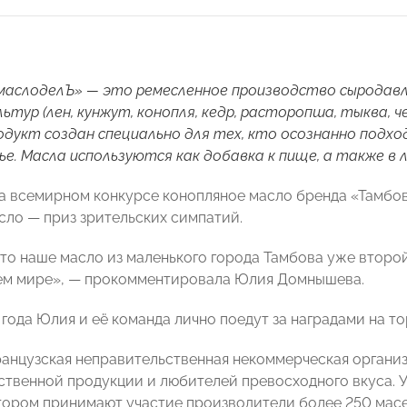
маслоделЪ» — это ремесленное производство сыродав
льтур (лен, кунжут, конопля, кедр, расторопша, тыква, 
Продукт создан специально для тех, кто осознанно подх
ье. Масла используются как добавка к пище, а также в 
на всемирном конкурсе конопляное масло бренда «Тамбов
сло — приз зрительских симпатий.
 что наше масло из маленького города Тамбова уже второ
ем мире», — прокомментировала Юлия Домнышева.
 года Юлия и её команда лично поедут за наградами на т
ранцузская неправительственная некоммерческая организ
ственной продукции и любителей превосходного вкуса. 
отором принимают участие производители более 250 масел