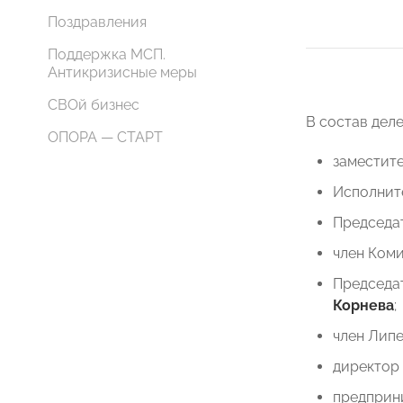
Поздравления
Поддержка МСП.
Антикризисные меры
СВОй бизнес
В состав дел
ОПОРА — СТАРТ
заместит
Исполнит
Председа
член Ком
Председа
Корнева
;
член Лип
директор
предприн