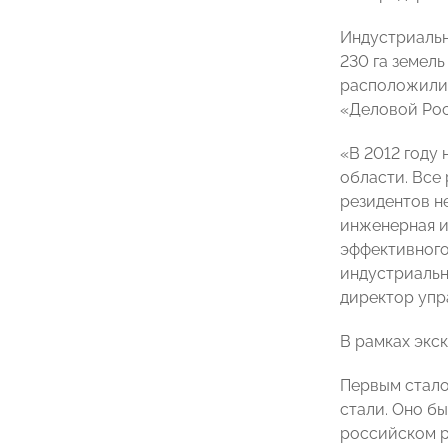
Индустриальн
230 га земел
расположилис
«Деловой Рос
«В 2012 году
области. Все
резидентов н
инженерная и
эффективного
индустриальн
директор упр
В рамках экс
Первым стало
стали. Оно б
российском р