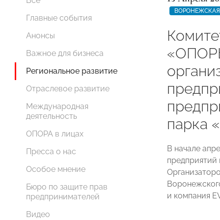
Все
ВОРОНЕЖСКАЯ
Главные события
Комите
Анонсы
«ОПОР
Важное для бизнеса
органи
Региональное развитие
предпр
Отраслевое развитие
предпр
Международная
деятельность
парка 
ОПОРА в лицах
В начале апр
Пресса о нас
предприятий 
Особое мнение
Организаторо
Воронежског
Бюро по защите прав
и компания E
предпринимателей
Видео