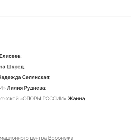
 Елисеев
;
яна Шкред
;
Надежда Селянская
;
ИИ»
Лилия Руднева
;
ронежской «ОПОРЫ РОССИИ»
Жанна
мационного центра Воронежа.