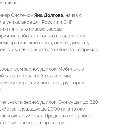
месячно.
ейнер Системс»
Яна Долгова
, начав с
 в уникальное для России и СНГ
иятия — это пивные заводы,
приятие работает только с надежными
демократический подход к менеджменту.
ой тары для конкретного клиента, например
зводством зерносушилок. Мобильные
ой запатентованной технологии,
ейских и российских конструкторов, с
.
ельности зерносушилок. Они сушат до 320
зяйства площадью до 2000 га, а также
аленных хозяйствах. Предприятие крайне
кохозяйственное направление.