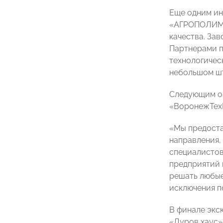
Еще одним ин
«АГРОПОЛИМЕР
качества. За
Партнерами п
технологичес
небольшом шт
Следующим об
«ВоронежТехМ
«Мы предоста
направления,
специалистов
предприятий 
решать любые
исключения п
В финале экс
«Дуров хаус»