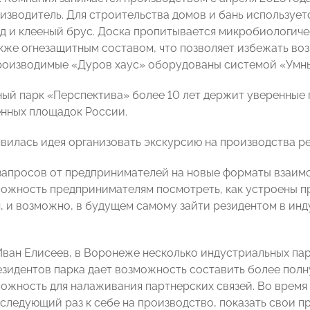
изводитель. Для строительства домов и бань используетс
д и клееный брус. Доска пропитывается микробиологич
акже огнезащитным составом, что позволяет избежать воз
оизводимые «Дуров хаус» оборудованы системой «Умны
ый парк «Перспектива» более 10 лет держит уверенные 
нных площадок России.
оявилась идея организовать экскурсию на производства р
запросов от предпринимателей на новые форматы взаимо
ожность предпринимателям посмотреть, как устроены пр
, и возможно, в будущем самому зайти резидентом в ин
Иван Елисеев, в Воронеже несколько индустриальных пар
езидентов парка дает возможность составить более полн
ожность для налаживания партнерских связей. Во время
 следующий раз к себе на производство, показать свои 