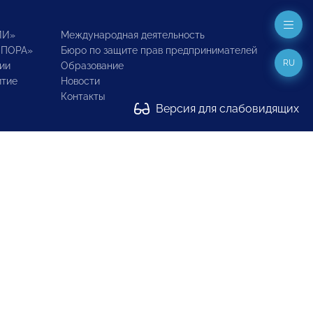
ИИ»
Международная деятельность
ОПОРА»
Бюро по защите прав предпринимателей
RU
ии
Образование
итие
Новости
Контакты
Версия для слабовидящих