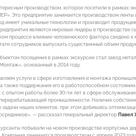
тересным производством, которое посетили в рамках эк
». Это предприятие занимается производством ленты и
вод имеет уникальные технологии и производит продукци
редприятия являются мировые лидеры в производстве сыр
ком процессе влияние человеческого фактора сведено к 
ате сотрудников выпускать существенный объем продук
ъектом посещения в рамках экскурсии стал завод мета
онтаж», основанный в 2014 году.
вляем услуги в сфере изготовления и монтажа промышл
 а также поддержания его в работоспособном состоянии.
 с опытом работы более 30-ти лет в сфере обслуживани
перерабатывающей промышленности. Наличие собствен
 задачи наших клиентов, при этом добиваясь оптимизаци
осредников», — рассказал генеральный директор
Павел 
курсанты побывали на новом производстве корпусных де
. Компания занимается производством с апреля 2023 года