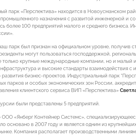
ый парк «Перспектива» находится в Новоусманском ра
ь промышленного назначения с развитой инженерной и с
ь более 100 предприятий малого и среднего бизнеса. И
сии».
 наш парк был признан на официальном уровне, получив 
 резиденты могут пользоваться господдержкой, региональ
е только крупные международные компании, но и малый и
нфраструктура и высокие стандарты взаимодействия с 
 развития бизнес-проектов. Индустриальный парк “Перс
ых парков и особых экономических зон России, аккреди
авления клиентского сервиса ВИП «Перспектива»
Светл
курсии были представлены 5 предприятий.
 ООО «Янберг Контейнер Системс», специализирующееся
ыло основано в 2007 году и является одним из крупнейши
ынке. Компания располагает производственными линия