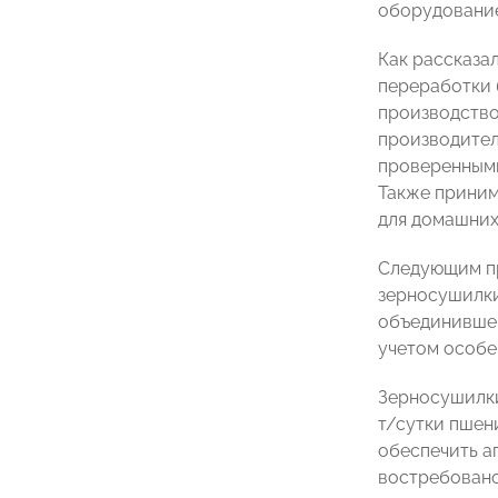
оборудование
Как рассказа
переработки 
производство
производител
проверенными
Также приним
для домашних
Следующим п
зерносушилки
объединившей
учетом особе
Зерносушилки
т/сутки пшен
обеспечить а
востребовано