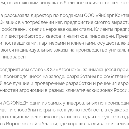
м, позволяющим выпускать большое количество кег еже
ла рассказала директор по продажам ООО «Янберг Конт
бывших в употреблении кег, предприятие смогло вырасти
 собственных кег из нержавеющей стали. Клиенты предпр
и и дистрибьюторы квасов и напитков, пивоварни. Пред
 поставщиками, партнерами и клиентами, осуществляя 
аются индивидуальные заказы на производство уникальн
 пивоварен.
редприятием стало ООО «Агронеж», занимающееся прои
, производящиеся на заводе, разработаны по собственн
 все лучшие и проверенные разработки и решения европ
нностей агрономии в разных климатических зонах России
 AGRONEZH одни из самых универсальных по производит
ицы, и способны покрыть полную потребность в сушке хо
грохолдингам решения оперативных задач по сушке в отд
 в Воронежской области, где хорошо развивается сельс