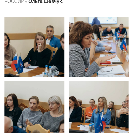
РОССИИ»
Ольга Шевчук
.