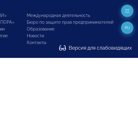
ИИ»
Международная деятельность
ОПОРА»
Бюро по защите прав предпринимателей
RU
ии
Образование
итие
Новости
Контакты
Версия для слабовидящих