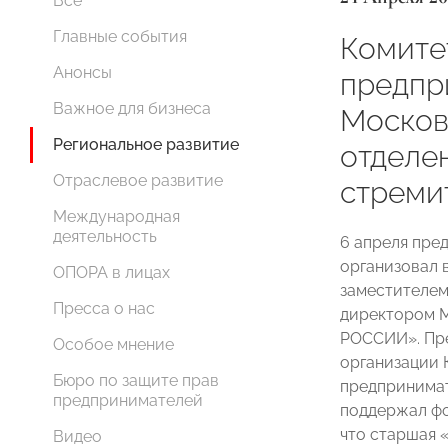
Все
Главные события
Комите
Анонсы
предпр
Важное для бизнеса
Москов
Региональное развитие
отдел
Отраслевое развитие
стреми
Международная
деятельность
6 апреля пре
организовал 
ОПОРА в лицах
заместителем
Пресса о нас
директором М
РОССИИ». Пре
Особое мнение
организации 
Бюро по защите прав
предпринимат
предпринимателей
поддержал фо
что старшая 
Видео