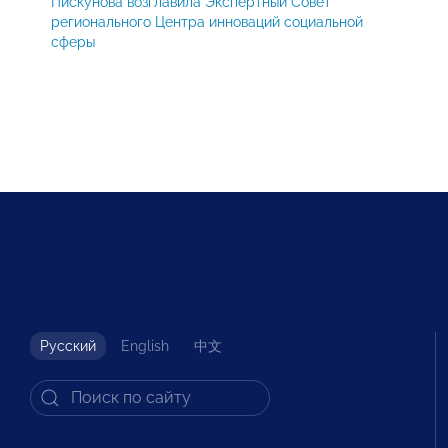
Пискунова возглавила Экспертный Совет
регионального Центра инноваций социальной
сферы
Русский
English
中文