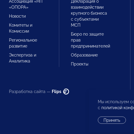
Ассоциация «НП
Декларация о
«ОПОРА»
взаимодействии
крупного бизнеса
Новости
с субъектами
Комитеты и
МСП
Комиссии
Бюро по защите
Региональное
прав
развитие
предпринимателей
Экспертиза и
Образование
Аналитика
Проекты
Разработка сайта —
Flips
Мы используем co
с
политикой конф
Принять