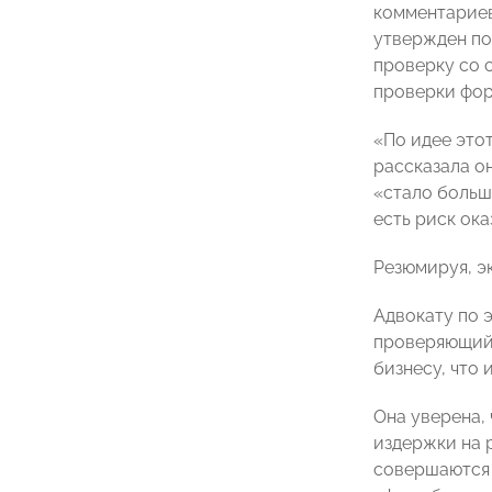
комментариев
утвержден по
проверку со 
проверки фор
«По идее это
рассказала он
«стало больш
есть риск ок
Резюмируя, э
Адвокату по 
проверяющий 
бизнесу, что
Она уверена,
издержки на 
совершаются 