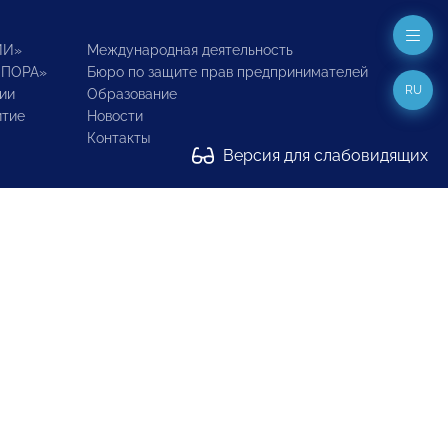
ИИ»
Международная деятельность
ОПОРА»
Бюро по защите прав предпринимателей
RU
ии
Образование
итие
Новости
Контакты
Версия для слабовидящих