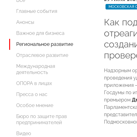
Все
МОСКОВСКАЯ 
Главные события
Как по
Анонсы
отреаг
Важное для бизнеса
создан
Региональное развитие
провер
Отраслевое развитие
Международная
Надзорным ор
деятельность
проведения у
ОПОРА в лицах
приложения —
Госдумы по и
Пресса о нас
премьером
Д
Особое мнение
Парламентска
представител
Бюро по защите прав
Подмосковно
предпринимателей
Видео