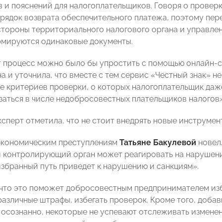
 и пояснений для налогоплательщиков. Говоря о проверк
рядок возврата обеспечительного платежа, поэтому пер
стороны территориального налогового органа и управле
мируются одинаковые документы.
т процесс можно было бы упростить с помощью онлайн-се
а и уточнила, что вместе с тем сервис «Честный знак» не
е критериев проверки, о которых налогоплательщик даже 
азаться в числе недобросовестных плательщиков налогов»
ксперт отметила, что не стоит внедрять новые инструме
экономическим преступлениям
Татьяне Бакулевой
новел
контролирующий орган может реагировать на нарушения
 избранный путь приведет к нарушению и санкциям».
 что это поможет добросовестным предпринимателем из
различные штрафы, избегать проверок. Кроме того, добав
осознанно, некоторые не успевают отслеживать изменени