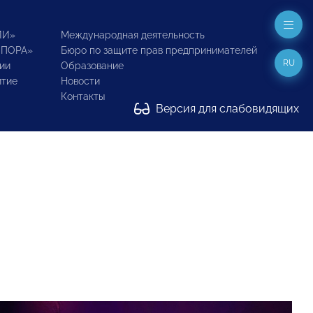
ИИ»
Международная деятельность
ОПОРА»
Бюро по защите прав предпринимателей
RU
ии
Образование
итие
Новости
Контакты
Версия для слабовидящих