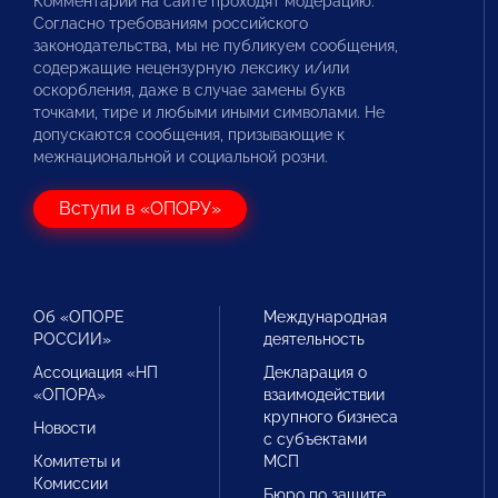
Комментарии на сайте проходят модерацию.
Согласно требованиям российского
законодательства, мы не публикуем сообщения,
содержащие нецензурную лексику и/или
оскорбления, даже в случае замены букв
точками, тире и любыми иными символами. Не
допускаются сообщения, призывающие к
межнациональной и социальной розни.
Вступи в «ОПОРУ»
Об «ОПОРЕ
Международная
РОССИИ»
деятельность
Ассоциация «НП
Декларация о
«ОПОРА»
взаимодействии
крупного бизнеса
Новости
с субъектами
Комитеты и
МСП
Комиссии
Бюро по защите