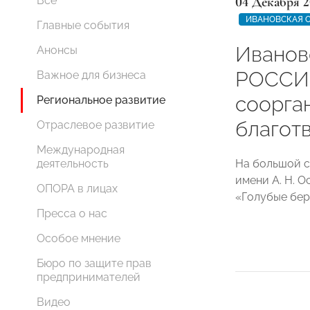
04 Декабря 2
Все
ИВАНОВСКАЯ 
Главные события
Иванов
Анонсы
РОССИИ
Важное для бизнеса
соорга
Региональное развитие
благот
Отраслевое развитие
Международная
На большой с
деятельность
имени А. Н. 
ОПОРА в лицах
«Голубые бер
Пресса о нас
Особое мнение
Бюро по защите прав
предпринимателей
Видео