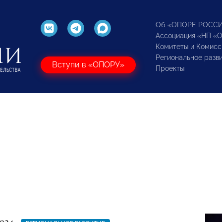
Об «ОПОРЕ РОСС
Ассоциация «НП «
Комитеты и Комисс
Региональное разв
Вступи в «ОПОРУ»
Проекты