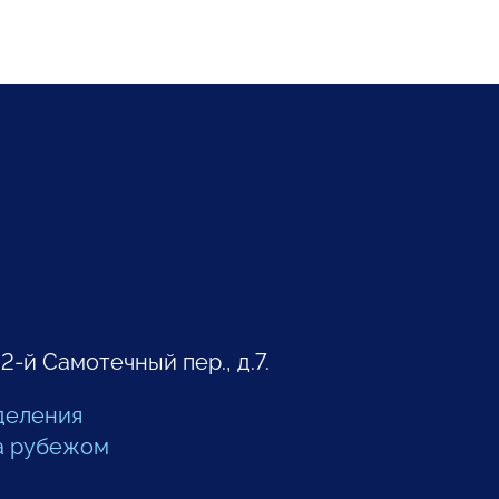
 2-й Самотечный пер., д.7.
деления
а рубежом