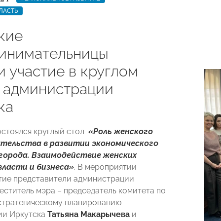
ЛАСТЬ
кие
инимательницы
и участие в круглом
в администрации
ка
стоялся круглый стол ​
«Роль женского
тельства в развитии экономического
города. Взаимодействие женских
власти и бизнеса»
. В мероприятии
тие представители администрации
меститель мэра – председатель комитета по
стратегическому планированию
ии Иркутска
Татьяна Макарычева
и