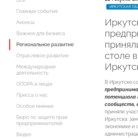
Все
ИРКУТСКАЯ ОБ
Главные события
Иркутс
Анонсы
предпр
Важное для бизнеса
принял
Региональное развитие
столе 
Отраслевое развитие
Иркутс
Международная
деятельность
В Иркутске со
ОПОРА в лицах
предпринима
Пресса о нас
потенциала 
сообществ, 
Особое мнение
приняли учас
Бюро по защите прав
Иркутска: за
предпринимателей
экономике и 
администрац
Видео