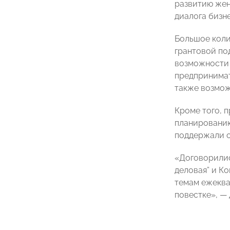
развитию же
диалога бизн
Большое коли
грантовой по
возможности 
предпринимат
также возмож
Кроме того, 
планировани
поддержали о
«Договорилис
деловая” и К
темам ежеква
повестке», —