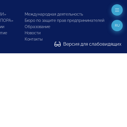
ИИ»
Международная деятельность
ОПОРА»
Бюро по защите прав предпринимателей
RU
ии
Образование
итие
Новости
Контакты
Версия для слабовидящих