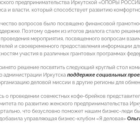
нского предпринимательства Иркутской «ОПОРЫ РОСС
еса и власти, который способствует развитию комфортно
чество вопросов было посвящено финансовой грамотнос
ддержке. Поэтому одним из итогов диалога стало решени
проведения мероприятия, посвященного вопросам взаим
елей и своевременного предоставления информации для
ностям участия в различных грантовых программах федер
принято решение посвятить следующий круглый стол ком
ю администрации Иркутска
п
оддержке социальных про
рганизацию деловой миссии в другие регионы для обме
ь о проведении совместных кофе-брейков представител
омитета по развитию женского предпринимательства Ир
ртально, что безусловно поможет нашим бизнес-леди бы
 добавила управляющая бизнес-клубом «Я деловая»
Ольг