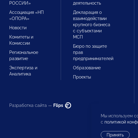
РОССИИ»
деятельность
Ассоциация «НП
Декларация о
«ОПОРА»
взаимодействии
крупного бизнеса
Новости
с субъектами
Комитеты и
МСП
Комиссии
Бюро по защите
Региональное
прав
развитие
предпринимателей
Экспертиза и
Образование
Аналитика
Проекты
Разработка сайта —
Flips
Мы используем co
с
политикой конф
Принять