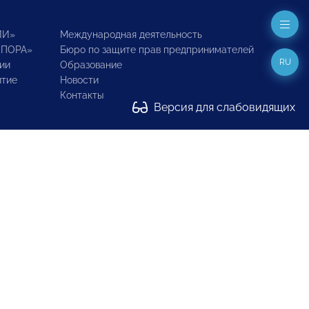
ИИ»
Международная деятельность
ОПОРА»
Бюро по защите прав предпринимателей
RU
ии
Образование
итие
Новости
Контакты
Версия для слабовидящих