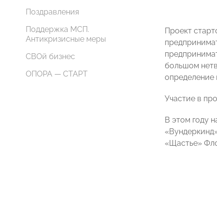
Поздравления
Поддержка МСП.
Проект старто
Антикризисные меры
предпринимат
предпринимат
СВОй бизнес
большом нетв
ОПОРА — СТАРТ
определение 
Участие в пр
В этом году 
«Вундеркинд
«Щастье» Фл