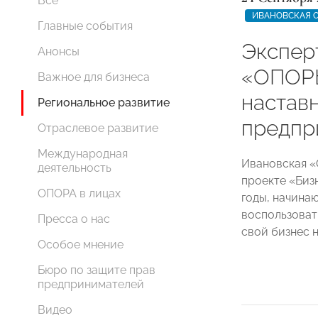
Все
ИВАНОВСКАЯ 
Главные события
Экспер
Анонсы
«ОПОР
Важное для бизнеса
настав
Региональное развитие
предпр
Отраслевое развитие
Международная
Ивановская 
деятельность
проекте «Биз
ОПОРА в лицах
годы, начина
воспользоват
Пресса о нас
свой бизнес 
Особое мнение
Бюро по защите прав
предпринимателей
Видео