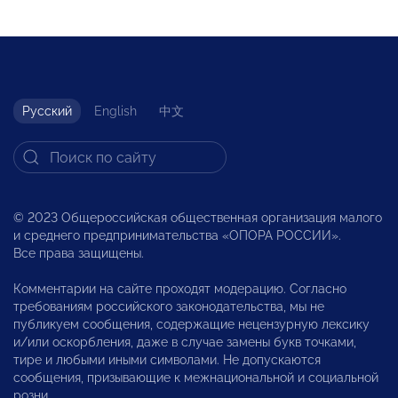
Русский
English
中文
© 2023 Общероссийская общественная организация малого
и среднего предпринимательства «ОПОРА РОССИИ».
Все права защищены.
Комментарии на сайте проходят модерацию. Согласно
требованиям российского законодательства, мы не
публикуем сообщения, содержащие нецензурную лексику
и/или оскорбления, даже в случае замены букв точками,
тире и любыми иными символами. Не допускаются
сообщения, призывающие к межнациональной и социальной
розни.