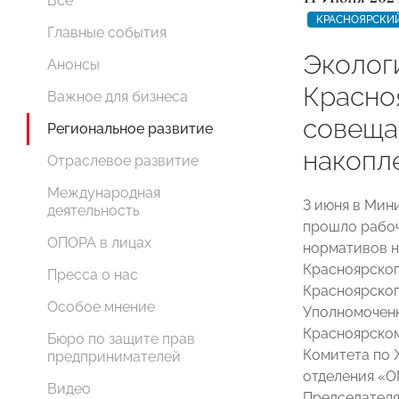
Все
КРАСНОЯРСКИЙ
Главные события
Эколог
Анонсы
Красно
Важное для бизнеса
совеща
Региональное развитие
накопл
Отраслевое развитие
Международная
3 июня в Мин
деятельность
прошло рабоч
ОПОРА в лицах
нормативов н
Красноярског
Пресса о нас
Красноярског
Особое мнение
Уполномоченн
Красноярско
Бюро по защите прав
Комитета по 
предпринимателей
отделения 
Видео
Председателя