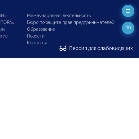
ИИ»
Международная деятельность
ОПОРА»
Бюро по защите прав предпринимателей
RU
ии
Образование
итие
Новости
Контакты
Версия для слабовидящих