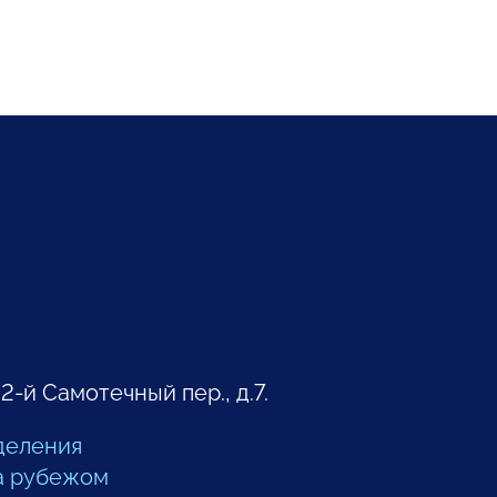
 2-й Самотечный пер., д.7.
деления
а рубежом