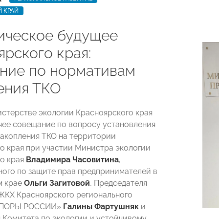
 КРАЙ
ическое будущее
ярского края:
ние по нормативам
ения ТКО
истерстве экологии Красноярского края
ее совещание по вопросу установления
акопления ТКО на территории
о края при участии Министра экологии
о края
Владимира Часовитина
,
ого по защите прав предпринимателей в
м крае
Ольги Загитовой
, Председателя
ЖКХ Красноярского регионального
«ОПОРЫ РОССИИ»
Галины Фартушняк
и
 Комитета по экологии и устойчивому