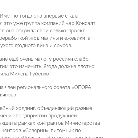
 Именно тогда она впервые стала
я это уже группа компаний «ab Консалт
 г. она открыла свой сельхозпроект -
реработкой ягод малины и ежевики, а
ухого ягодного вина и соусов.
ане ещё очень мало, у россиян слабо
тим это изменить. Ягода должна плотно
тила Милена Губенко.
ла член регионального совета «ОПОРА
ьянова.
мейный холдинг, объединяющий разные
ечение предприятий продукцией
укции в рамках контрактов Министерства
 центров «Северин»; питомник по
й одежды «Роскошный размер», управление