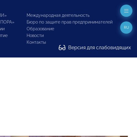
ИИ»
Международная деятельность
ОПОРА»
Бюро по защите прав предпринимателей
RU
ии
Образование
итие
Новости
Контакты
Версия для слабовидящих