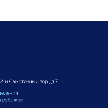
 2-й Самотечный пер., д.7.
деления
а рубежом