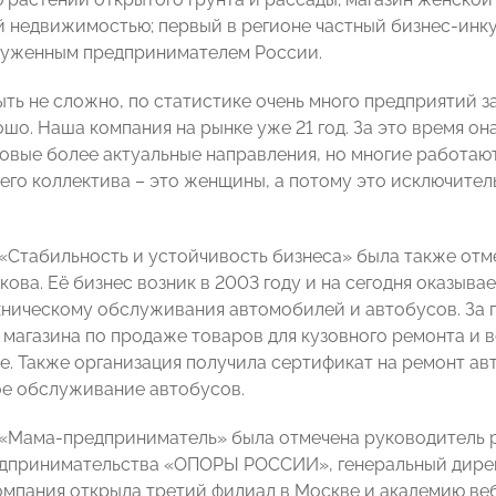
 недвижимостью; первый в регионе частный бизнес-инк
луженным предпринимателем России.
ть не сложно, по статистике очень много предприятий за
ошо. Наша компания на рынке уже 21 год. За это время о
овые более актуальные направления, но многие работают
его коллектива – это женщины, а потому это исключител
«Стабильность и устойчивость бизнеса» была также отм
ова. Её бизнес возник в 2003 году и на сегодня оказыва
хническому обслуживания автомобилей и автобусов. За 
 магазина по продаже товаров для кузовного ремонта и 
е. Также организация получила сертификат на ремонт ав
ое обслуживание автобусов.
«Мама-предприниматель» была отмечена руководитель р
дпринимательства «ОПОРЫ РОССИИ», генеральный дирек
омпания открыла третий филиал в Москве и академию веб