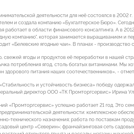
инимательской деятельности для неё состоялся в 2002 г.
елем и создала компанию «Бухгалтерское Бюро». Сегодн
я работает в области финансового консалтинга. А в 2012
одную компанию", которая занимается выращиванием и пе
дит «Белевские ягодные чаи». В планах - производство с
, свежей ягоды и продуктов её переработки в нашей стр
ычка потребления ягод, столь богатых витаминами. Мы хо
он здорового питания наших соотечественников», - отме
«Стабильность и устойчивость бизнеса» победу одержа
еральный директор ООО «ТК Промторгсервис» Ирина Ул
ний «Промторгсервис» успешно работает 21 год. Это се
предпринимательской деятельности: комплексное обесп
нно-технического назначения; работа по поставкам прод
садовый центр «Северин»; франчайзинговая сеть садовых
растений открытого грунта и рассады; магазин женско