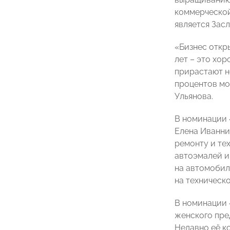
коммерческой
является Зас
«Бизнес откры
лет – это хор
прирастают н
процентов мо
Ульянова.
В номинации 
Елена Иванник
ремонту и те
автоэмалей и
на автомобил
на техническ
В номинации 
женского пре
Недавно её к