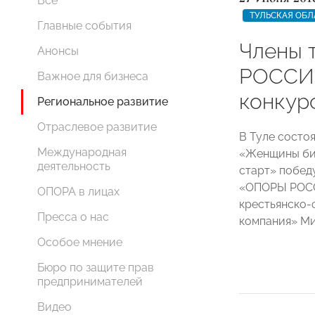
Все
ТУЛЬСКАЯ ОБЛ
Главные события
Члены 
Анонсы
РОССИИ
Важное для бизнеса
конкур
Региональное развитие
Отраслевое развитие
В Туле состо
Международная
«Женщины би
деятельность
старт» побед
«ОПОРЫ РОССИ
ОПОРА в лицах
крестьянско-
Пресса о нас
компания» Ми
Особое мнение
Бюро по защите прав
предпринимателей
Видео