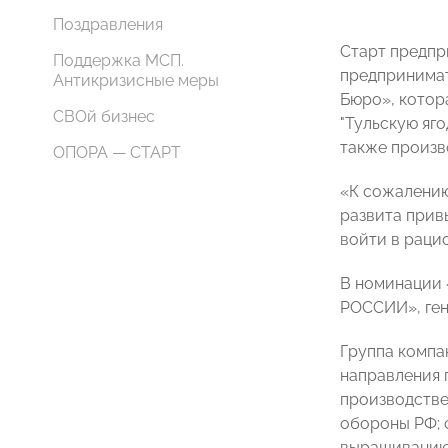
Поздравления
Старт предпр
Поддержка МСП.
предпринимат
Антикризисные меры
Бюро», котора
СВОй бизнес
"Тульскую яг
также произво
ОПОРА — СТАРТ
«К сожалению
развита прив
войти в раци
В номинации 
РОССИИ», ген
Группа компа
направления 
производстве
обороны РФ; 
выращиванию 