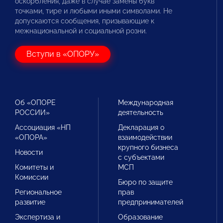
оскорбления, даже в случае замены букв
точками, тире и любыми иными символами. Не
допускаются сообщения, призывающие к
межнациональной и социальной розни.
Вступи в «ОПОРУ»
Об «ОПОРЕ
Международная
РОССИИ»
деятельность
Ассоциация «НП
Декларация о
«ОПОРА»
взаимодействии
крупного бизнеса
Новости
с субъектами
Комитеты и
МСП
Комиссии
Бюро по защите
Региональное
прав
развитие
предпринимателей
Экспертиза и
Образование