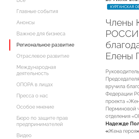
Все
КУРГАНСКАЯ О
Главные события
Члены 
Анонсы
РОССИ
Важное для бизнеса
благод
Региональное развитие
Елены 
Отраслевое развитие
Международная
Руководител
деятельность
Председателя
ОПОРА в лицах
вручила благ
Федерации РФ
Пресса о нас
проекта «Жен
Особое мнение
Перминовой ч
отделения «
Бюро по защите прав
Надежде По
предпринимателей
«
Жена героя
Видео