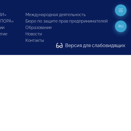
ИИ»
Международная деятельность
ОПОРА»
Бюро по защите прав предпринимателей
RU
ии
Образование
итие
Новости
Контакты
Версия для слабовидящих