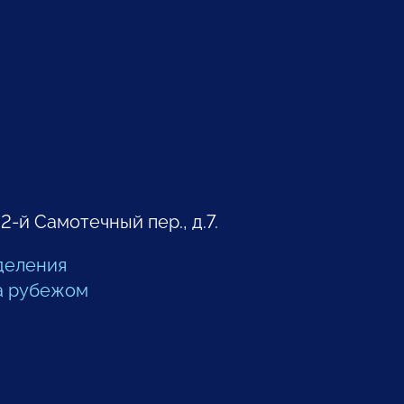
 2-й Самотечный пер., д.7.
деления
а рубежом