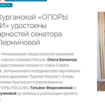
БЛАСТЬ
Курганской «ОПОРЫ
И» удостоены
арностей сенатора
Перминовой
ь Региональной общественной приемной
 партии «Единая Россия»
Ольга Баланчук
одарственные письма от члена Совета
, регионального координатора партийного
ское движение “Единой России”» Елены
ленам Курганского регионального
ОПОРЫ РОССИИ»
Татьяне Федосимовой
и
луяновой
за помощь в реализации проекта
»
.