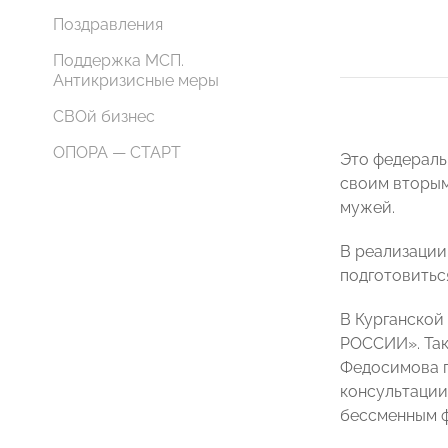
Поздравления
Поддержка МСП.
Антикризисные меры
СВОй бизнес
ОПОРА — СТАРТ
Это федераль
своим вторым
мужей.
В реализации
подготовиться
В Курганской
РОССИИ». Так
Федосимова п
консультации
бессменным ф