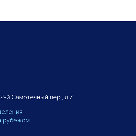
 2-й Самотечный пер., д.7.
деления
а рубежом