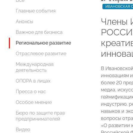
Все
ИВАНОВСКАЯ 
Главные события
Члены 
Анонсы
РОССИИ
Важное для бизнеса
креати
Региональное развитие
иннова
Отраслевое развитие
Международная
В Ивановской
деятельность
инновациям и
ОПОРА в лицах
более 20 пре
медиа, искус
Пресса о нас
геймификацию,
Особое мнение
индустрию, р
навыков и эк
Бюро по защите прав
вопросы отра
предпринимателей
«О развитии 
Видео
Российской 