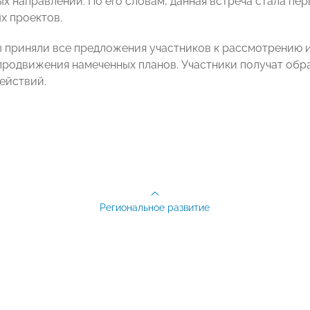
х направлений. По его словам, данная встреча стала пе
х проектов.
 приняли все предложения участников к рассмотрению 
продвижения намеченных планов. Участники получат обр
ействий.
Региональное развитие