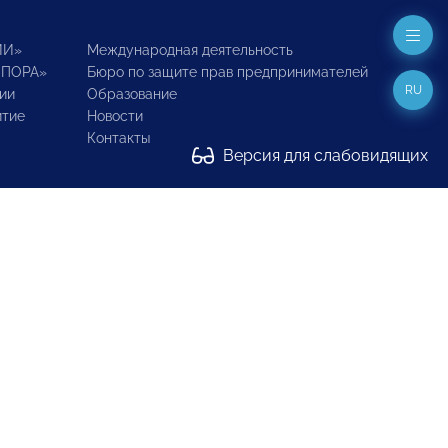
ИИ»
Международная деятельность
ОПОРА»
Бюро по защите прав предпринимателей
RU
ии
Образование
итие
Новости
Контакты
Версия для слабовидящих