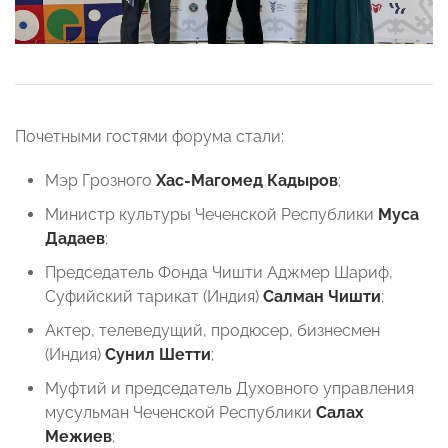
Почетными гостями форума стали:
Мэр Грозного
Хас-Магомед Кадыров
;
Министр культуры Чеченской Республики
Муса
Дадаев
;
Председатель Фонда Чишти Аджмер Шариф,
Суфийский тарикат (Индия)
Салман Чишти
;
Актер, телеведущий, продюсер, бизнесмен
(Индия)
Сунил Шетти
;
Муфтий и председатель Духовного управления
мусульман Чеченской Республики
Салах
Межиев
;