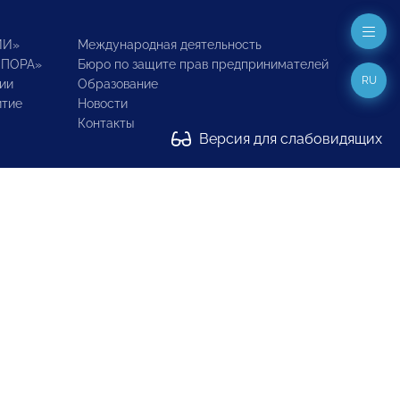
ИИ»
Международная деятельность
ОПОРА»
Бюро по защите прав предпринимателей
RU
ии
Образование
итие
Новости
Контакты
Версия для слабовидящих