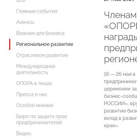
Все
Главные события
Членам
Анонсы
«ОПОР
Важное для бизнеса
награды
Региональное развитие
предпр
Отраслевое развитие
регион
Международная
деятельность
16 — 26 мая 
предпринимат
ОПОРА в лицах
церемонии за
Пресса о нас
бизнес-сообщ
РОССИИ», вру
Особое мнение
развитие биз
Бюро по защите прав
вклад в разв
предпринимателей
крае».
Видео