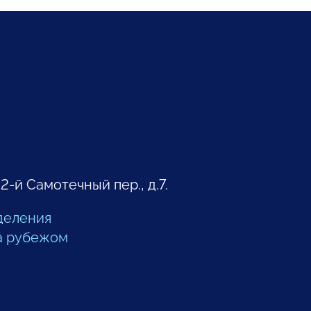
 2-й Самотечный пер., д.7.
деления
а рубежом