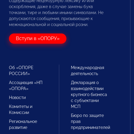
содержащие нецензурную лексику и/или
оскорбления, даже в случае замены букв
точками, тире и любыми иными символами. Не
допускаются сообщения, призывающие к
межнациональной и социальной розни.
Вступи в «ОПОРУ»
Об «ОПОРЕ
Международная
РОССИИ»
деятельность
Ассоциация «НП
Декларация о
«ОПОРА»
взаимодействии
крупного бизнеса
Новости
с субъектами
Комитеты и
МСП
Комиссии
Бюро по защите
Региональное
прав
развитие
предпринимателей