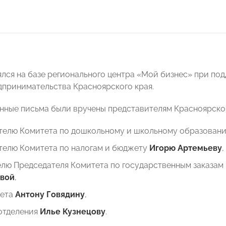
лся на базе регионального центра «Мой бизнес» при под
дпринимательства Красноярского края.
енные письма были вручены представителям Красноярс
телю Комитета по дошкольному и школьному образован
телю Комитета по налогам и бюджету
Игорю Артемьеву
,
елю Председателя Комитета по государственным заказам
вой
,
вета
Антону Говядину
,
готделения
Илье Кузнецову
.