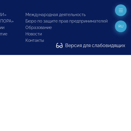
ИИ»
Международная деятельность
ОПОРА»
Бюро по защите прав предпринимателей
RU
ии
Образование
итие
Новости
Контакты
Версия для слабовидящих