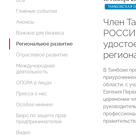
Все
ТАМБОВСКАЯ 
Главные события
Член Т
Анонсы
РОССИИ
Важное для бизнеса
удосто
Региональное развитие
регион
Отраслевое развитие
Международная
В Тамбове пр
деятельность
приуроченно
ОПОРА в лицах
области, с у
Евгения Перв
Пресса о нас
церемонии ч
Особое мнение
руководитель
профессионал
Бюро по защите прав
правительств
предпринимателей
Видео