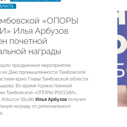
ОБЛАСТЬ
амбовской «ОПОРЫ
» Илья Арбузов
ен почетной
альной награды
ошло праздничное мероприятие,
е ко Дню промышленности Тамбовской
частием врио Главы Тамбовской области
ышова. Во время торжественной
лен Тамбовской «ОПОРЫ РОССИИ»,
 Arbuzov Studio
Илья Арбузов
получил
ьную награду от регионального
а.