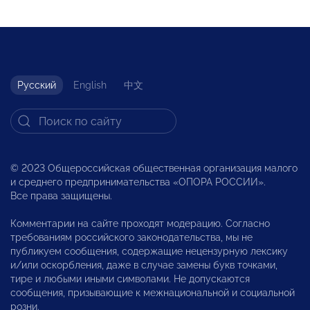
Русский
English
中文
© 2023 Общероссийская общественная организация малого
и среднего предпринимательства «ОПОРА РОССИИ».
Все права защищены.
Комментарии на сайте проходят модерацию. Согласно
требованиям российского законодательства, мы не
публикуем сообщения, содержащие нецензурную лексику
и/или оскорбления, даже в случае замены букв точками,
тире и любыми иными символами. Не допускаются
сообщения, призывающие к межнациональной и социальной
розни.