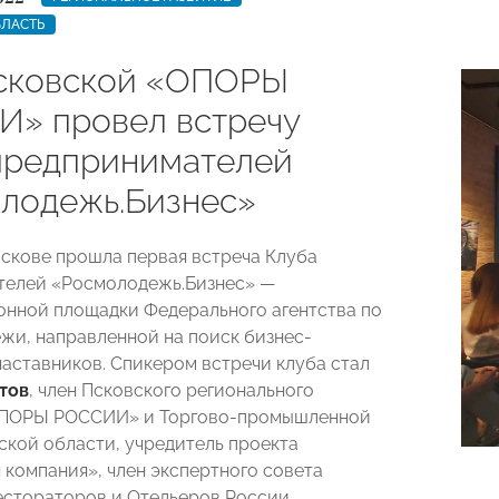
БЛАСТЬ
сковской «ОПОРЫ
» провел встречу
предпринимателей
лодежь.Бизнес»
 Пскове прошла первая встреча Клуба
телей «Росмолодежь.Бизнес» —
нной площадки Федерального агентства по
жи, направленной на поиск бизнес-
наставников. Спикером встречи клуба стал
тов
, член Псковского регионального
ОПОРЫ РОССИИ» и Торгово-промышленной
ской области, учредитель проекта
 компания», член экспертного совета
стораторов и Отельеров России.