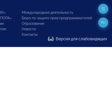
ИИ»
Международная деятельность
ОПОРА»
Бюро по защите прав предпринимателей
RU
ии
Образование
итие
Новости
Контакты
Версия для слабовидящих