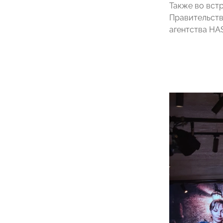
Также во вст
Правительств
агентства H