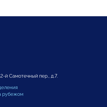
 2-й Самотечный пер., д.7.
деления
а рубежом