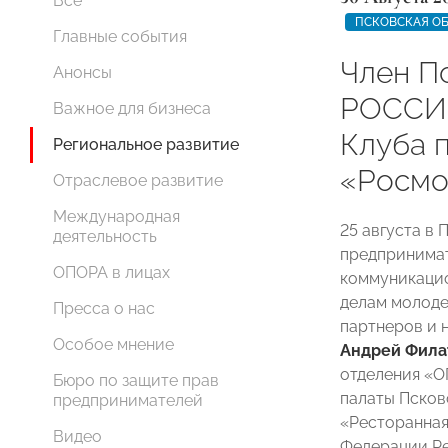
Все
ПСКОВСКАЯ О
Главные события
Член П
Анонсы
РОССИИ
Важное для бизнеса
Клуба 
Региональное развитие
«Росмо
Отраслевое развитие
Международная
25 августа в
деятельность
предпринима
ОПОРА в лицах
коммуникацио
делам молоде
Пресса о нас
партнеров и 
Особое мнение
Андрей Фила
отделения «
Бюро по защите прав
палаты Псков
предпринимателей
«Ресторанная
Видео
Федерации Ре