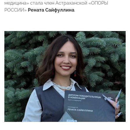
медицина» стала член Астраханской «ОПОРЫ
РОССИИ»
Рената Сайфуллина
.