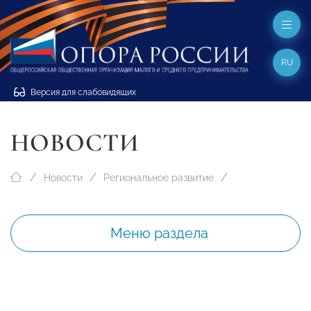
RU
Версия для слабовидящих
НОВОСТИ
Новости
Региональное развитие
Меню раздела