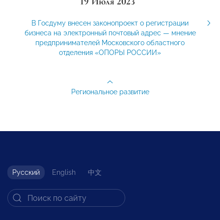
19 Июля 2023
В Госдуму внесен законопроект о регистрации
бизнеса на электронный почтовый адрес — мнение
предпринимателей Московского областного
отделения «ОПОРЫ РОССИИ»
Региональное развитие
Русский
English
中文