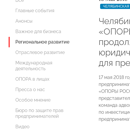
Все
ЧЕЛЯБИНСКАЯ
Главные события
Челяби
Анонсы
«ОПОР
Важное для бизнеса
продол
Региональное развитие
юридич
Отраслевое развитие
для пр
Международная
деятельность
17 мая 2018 г
ОПОРА в лицах
предпринимат
Пресса о нас
«ОПОРЫ РОСС
представител
Особое мнение
команда адво
Бюро по защите прав
по инвестици
предпринимателей
предпринимат
Видео