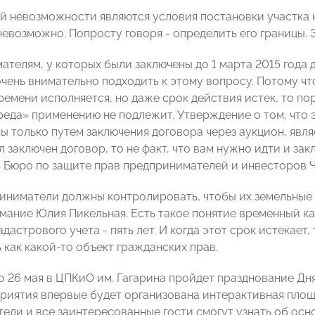
й невозможности являются условия постановки участка н
невозможно. Попросту говоря - определить его границы. 
ателям, у которых были заключены до 1 марта 2015 года 
чень внимательно подходить к этому вопросу. Потому что
ремени исполняется, но даже срок действия истек, то по
реда» применению не подлежит. Утверждение о том, что э
ы только путем заключения договора через аукцион, яв
л заключен договор, то не факт, что вам нужно идти и за
 Бюро по защите прав предпринимателей и инвесторо
иниматели должны контролировать, чтобы их земельные у
мание Юлия Пикельная. Есть такое понятие временный ка
дастрового учета - пять лет. И когда этот срок истекает
 как какой-то объект гражданских прав.
о 26 мая в ЦПКиО им. Гагарина пройдет празднование Дн
риятия впервые будет организована интерактивная площ
ели и все заинтересованные гости смогут узнать об осн