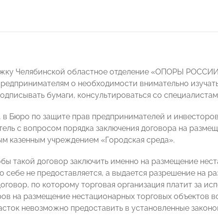
жку Челябинской областное отделение «ОПОРЫ РОССИИ»
редпринимателям о необходимости внимательно изучат
подписывать бумаги, консультироваться со специалистам
, в Бюро по защите прав предпринимателей и инвесто
ель с вопросом порядка заключения договора на размещ
м казенным учреждением «Городская среда».
тобы такой договoр заключить именно на размещение нес
по себе не предоставляется, а выдается разрешение на р
договор, по которому торговая организация платит за ис
ров на размещение нестационарных торговых объектов во
асток невозможно предоставить в установленные законо