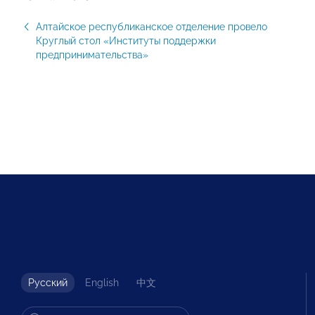
Алтайское республиканское отделение провело
Круглый стол «Институты поддержки
предпринимательства»
Русский
English
中文