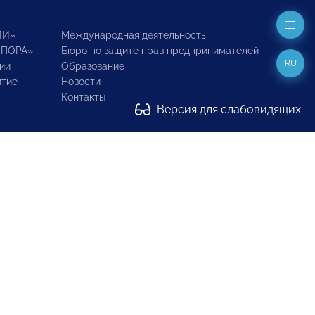
ИИ»
Международная деятельность
ОПОРА»
Бюро по защите прав предпринимателей
RU
ии
Образование
итие
Новости
Контакты
Версия для слабовидящих