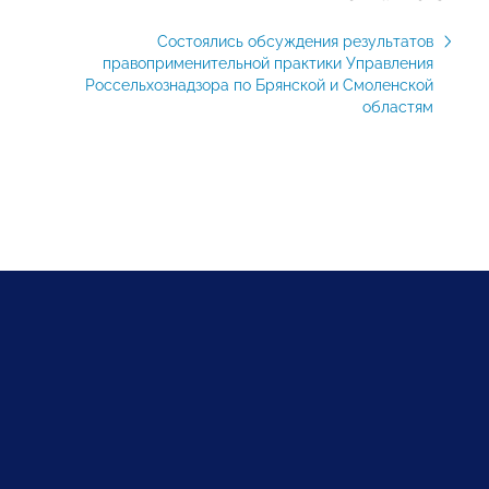
Состоялись обсуждения результатов
правоприменительной практики Управления
Россельхознадзора по Брянской и Смоленской
областям