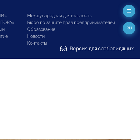
ИИ»
Международная деятельность
ОПОРА»
Бюро по защите прав предпринимателей
RU
ии
Образование
итие
Новости
Контакты
Версия для слабовидящих