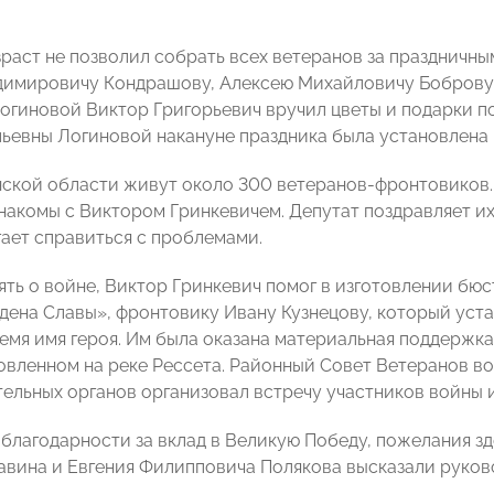
раст не позволил собрать всех ветеранов за праздничны
имировичу Кондрашову, Алексею Михайловичу Боброву,
огиновой Виктор Григорьевич вручил цветы и подарки по 
ьевны Логиновой накануне праздника была установлена н
нской области живут около 300 ветеранов-фронтовиков. 
накомы с Виктором Гринкевичем. Депутат поздравляет их
гает справиться с проблемами.
ять о войне, Виктор Гринкевич помог в изготовлении бю
дена Славы», фронтовику Ивану Кузнецову, который уста
емя имя героя. Им была оказана материальная поддержк
овленном на реке Рессета. Районный Совет Ветеранов во
ельных органов организовал встречу участников войны и
 благодарности за вклад в Великую Победу, пожелания зд
авина и Евгения Филипповича Полякова высказали руково