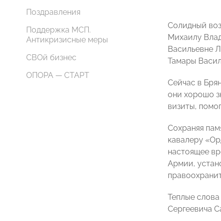
Поздравления
Солидный воз
Поддержка МСП.
Михаилу Влад
Антикризисные меры
Васильевне Л
СВОй бизнес
Тамары Васил
ОПОРА — СТАРТ
Сейчас в Бря
они хорошо з
визиты, помо
Сохраняя пам
кавалеру «Ор
настоящее вр
Армии, устан
правоохранит
Теплые слова
Сергеевича С