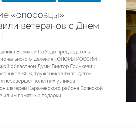
ие «опоровцы»
вили ветеранов с Днем
!
здника Великой Победы председатель
гионального отделения «ОПОРЫ РОССИИ»,
ской областной Думы Виктор Гринкевич
астников ВОВ, тружеников тыла, детей
х несовершеннолетних узников
онцлагерей Карачевского района Брянской
учил им памятные подарки.