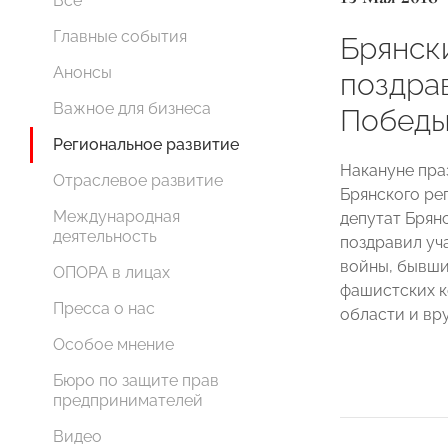
Все
Главные события
Брянск
Анонсы
поздра
Важное для бизнеса
Победы
Региональное развитие
Накануне пра
Отраслевое развитие
Брянского ре
Международная
депутат Брян
деятельность
поздравил уч
войны, бывши
ОПОРА в лицах
фашистских к
Пресса о нас
области и вр
Особое мнение
Бюро по защите прав
предпринимателей
Видео