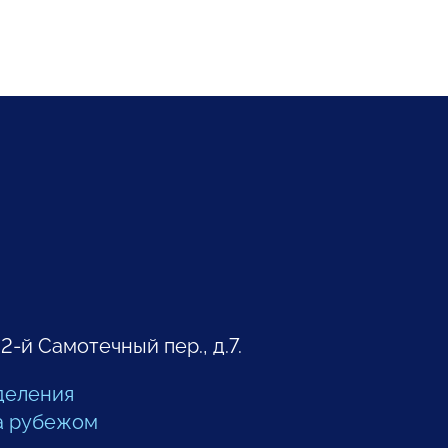
 2-й Самотечный пер., д.7.
деления
а рубежом