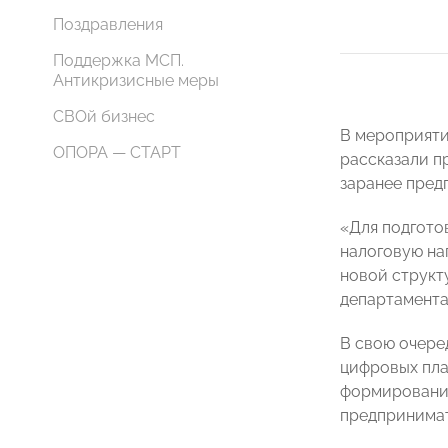
Поздравления
Поддержка МСП.
Антикризисные меры
СВОй бизнес
В мероприяти
ОПОРА — СТАРТ
рассказали пр
заранее пред
«Для подгото
налоговую на
новой структ
департамента
В свою очере
цифровых пл
формировании
предпринимат