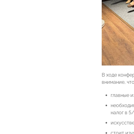
В ходе конфе
внимание, что
главные и
необходим
налог в 5
искусстве
стоит изу