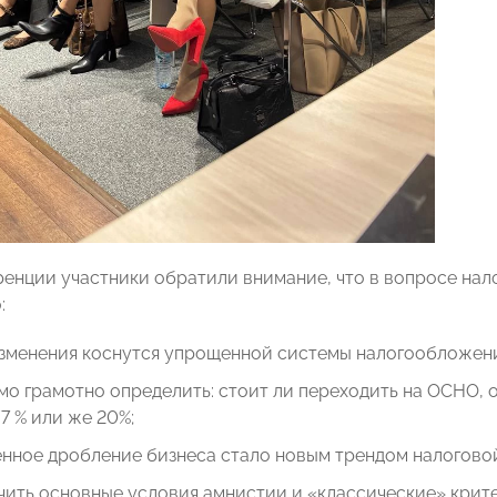
ренции участники обратили внимание, что в вопросе нал
:
зменения коснутся упрощенной системы налогообложени
о грамотно определить: стоит ли переходить на ОСНО, 
/7 % или же 20%;
нное дробление бизнеса стало новым трендом налогово
чить основные условия амнистии и «классические» крит