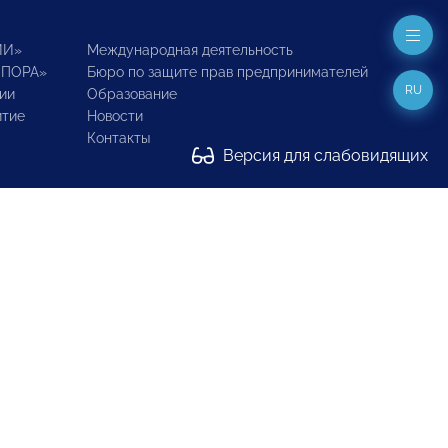
ИИ»
Международная деятельность
ОПОРА»
Бюро по защите прав предпринимателей
RU
ии
Образование
итие
Новости
Контакты
Версия для слабовидящих