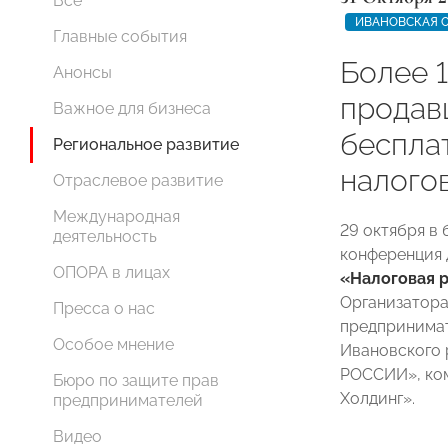
Все
ИВАНОВСКАЯ 
Главные события
Более 
Анонсы
продав
Важное для бизнеса
беспла
Региональное развитие
налого
Отраслевое развитие
Международная
29 октября в
деятельность
конференция 
ОПОРА в лицах
«Налоговая р
Организатора
Пресса о нас
предпринимат
Особое мнение
Ивановского 
РОССИИ», ком
Бюро по защите прав
Холдинг».
предпринимателей
Видео