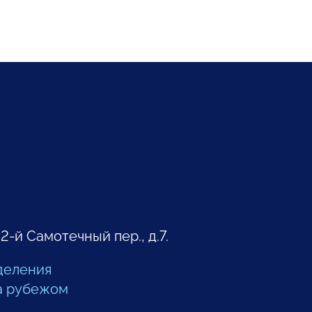
 2-й Самотечный пер., д.7.
деления
а рубежом