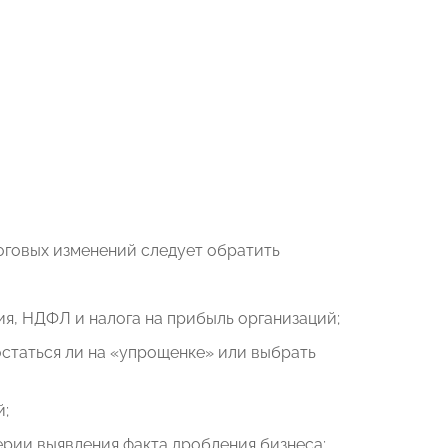
оговых изменений следует обратить
я, НДФЛ и налога на прибыль организаций;
остаться ли на «упрощенке» или выбрать
й;
ерии выявления факта дробления бизнеса;