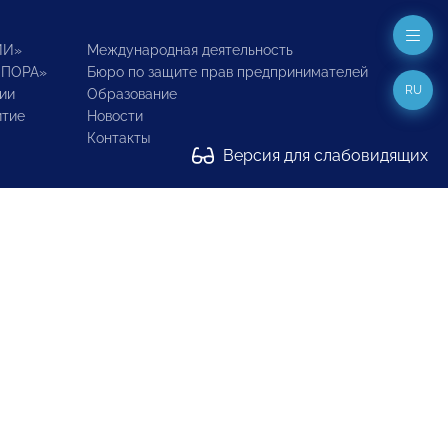
ИИ»
Международная деятельность
ОПОРА»
Бюро по защите прав предпринимателей
RU
ии
Образование
итие
Новости
Контакты
Версия для слабовидящих