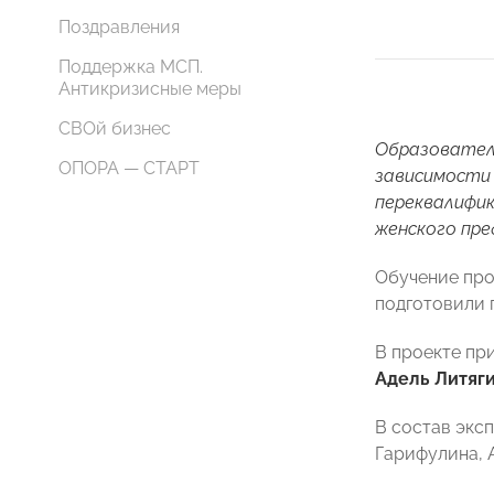
Поздравления
Поддержка МСП.
Антикризисные меры
СВОй бизнес
Образовател
ОПОРА — СТАРТ
зависимости 
переквалифик
женского пр
Обучение про
подготовили 
В проекте пр
Адель Литяг
В состав экс
Гарифулина, А