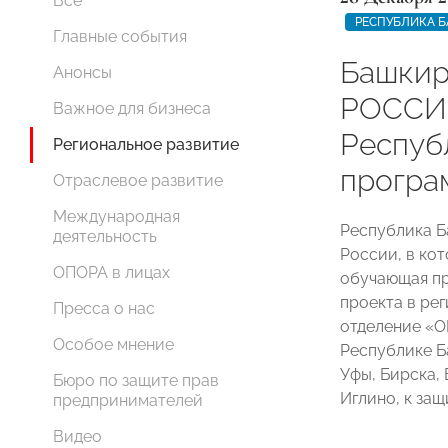
Все
РЕСПУБЛИКА 
Главные события
Башкир
Анонсы
РОССИИ
Важное для бизнеса
Респуб
Региональное развитие
програ
Отраслевое развитие
Международная
Республика Б
деятельность
России, в ко
ОПОРА в лицах
обучающая п
проекта в ре
Пресса о нас
отделение «
Особое мнение
Республике Б
Уфы, Бирска,
Бюро по защите прав
Иглино, к за
предпринимателей
Видео