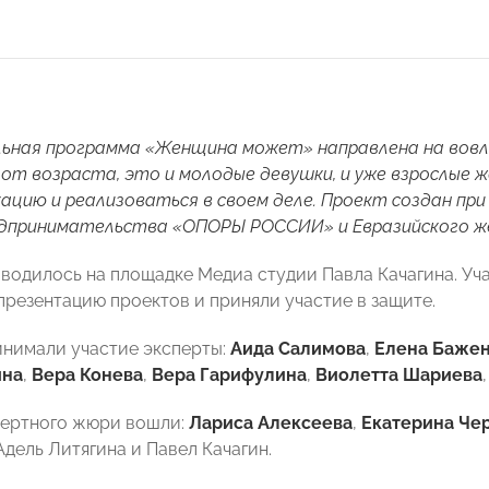
ьная программа «Женщина может» направлена на вовле
от возраста, это и молодые девушки, и уже взрослые
ацию и реализоваться в своем деле. Проект создан п
едпринимательства «ОПОРЫ РОССИИ» и Евразийского же
водилось на площадке Медиа студии Павла Качагина. Уч
презентацию проектов и приняли участие в защите.
инимали участие эксперты:
Аида Салимова
,
Елена Баже
ина
,
Вера Конева
,
Вера Гарифулина
,
Виолетта Шариева
пертного жюри вошли:
Лариса Алексеева
,
Екатерина Че
дель Литягина и Павел Качагин.