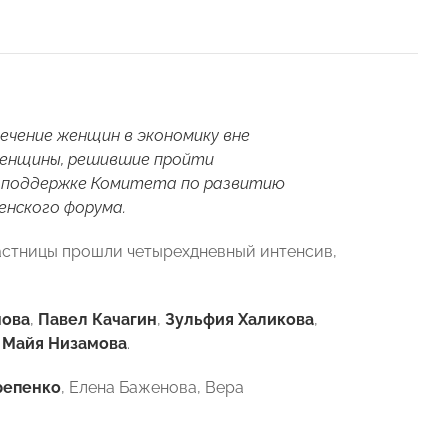
чение женщин в экономику вне
 женщины, решившие пройти
ри поддержке Комитета по развитию
нского форума.
астницы прошли четырехдневный интенсив,
нова
,
Павел Качагин
,
Зульфия Халикова
,
,
Майя Низамова
.
репенко
, Елена Баженова, Вера