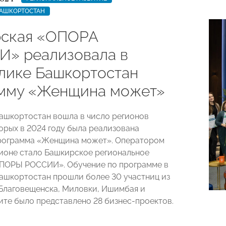
БАШКОРТОСТАН
ская «ОПОРА
» реализовала в
лике Башкортостан
мму «Женщина может»
ашкортостан вошла в число регионов
торых в 2024 году была реализована
рограмма «Женщина может». Оператором
гионе стало Башкирское региональное
ОПОРЫ РОССИИ». Обучение по программе в
ашкортостан прошли более 30 участниц из
 Благовещенска, Миловки, Ишимбая и
щите было представлено 28 бизнес-проектов.