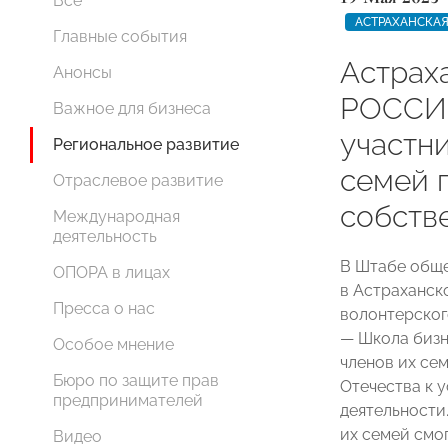
Все
АСТРАХАНСКАЯ
Главные события
Астрах
Анонсы
РОССИ
Важное для бизнеса
участн
Региональное развитие
семей 
Отраслевое развитие
собств
Международная
деятельность
В Штабе общ
ОПОРА в лицах
в Астраханск
Пресса о нас
волонтерско
— Школа бизн
Особое мнение
членов их се
Бюро по защите прав
Отечества к 
предпринимателей
деятельности
их семей смо
Видео