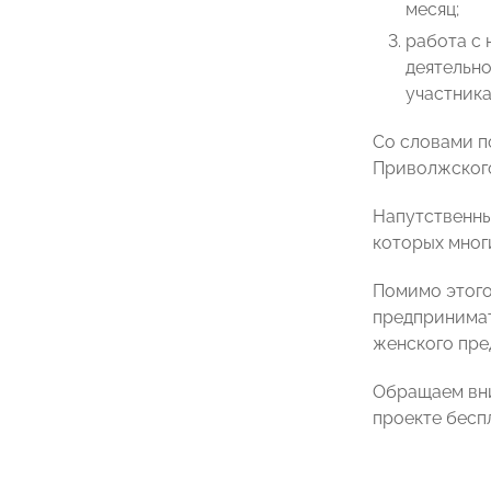
месяц;
работа с 
деятельно
участника
Со словами п
Приволжского
Напутственны
которых мног
Помимо этого
предпринима
женского пр
Обращаем вни
проекте бесп