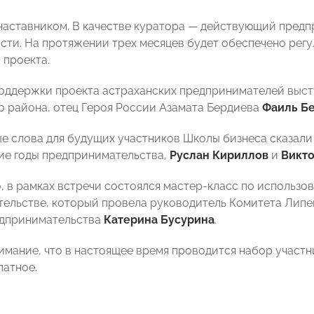
наставником. В качестве куратора — действующий предп
сти. На протяжении трех месяцев будет обеспечено рег
 проекта.
оддержки проекта астраханских предпринимателей выст
 района, отец Героя России Азамата Бердиева
Фаиль Б
е слова для будущих участников Школы бизнеса сказали
ие годы предпринимательства,
Руслан
Кириллов
и
Викто
, в рамках встречи состоялся мастер-класс по использо
тельстве, который провела руководитель Комитета Ли
едпринимательства
Катерина Бусурина
.
мание, что в настоящее время проводится набор участни
латное.