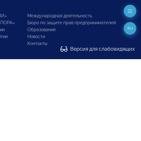
ИИ»
Международная деятельность
ОПОРА»
Бюро по защите прав предпринимателей
RU
ии
Образование
итие
Новости
Контакты
Версия для слабовидящих