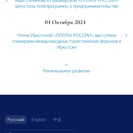
Аида Салимова из Башкирской «ОПОРЫ РОССИИ»
запустила телепрограмму о предпринимательстве
04 Октября 2024
Члены Иркутской «ОПОРЫ РОССИИ» выступили
спикерами международных туристических форумов в
Иркутске
Региональное развитие
Русский
English
中文