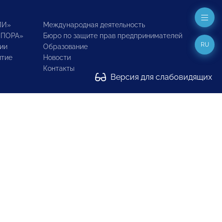
ИИ»
Международная деятельность
ОПОРА»
Бюро по защите прав предпринимателей
RU
ии
Образование
итие
Новости
Контакты
Версия для слабовидящих