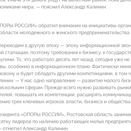
омиками мира, — пояснил Александр Калинин.
ОПОРЫ РОССИИ» обратил внимание на инициативы орган
 области молодежного и женского предпринимательства.
переходим в другую эпоху — эпоху информационной эко
й стагнации, поэтому требования к бизнесу, к государс
угими. То, что работало десять лет назад, сегодня уже н
овы, особенно в информационном плане. Фактически меняю
новому и будет обладать другими компетенциями, в том
линин. — У нас одно направление — развитие малого бизн
нескольким сферам. Прежде всего нужно развивать рынк
елей, повышать их компетенции, расширять коммуникац
ние трех ключевых игроков: власти, бизнеса и общества
езидента «ОПОРЫ РОССИИ», Ростовская область занимает
есятку лидеров по наличию работающих малых предприяти
— отметил Александр Калинин.