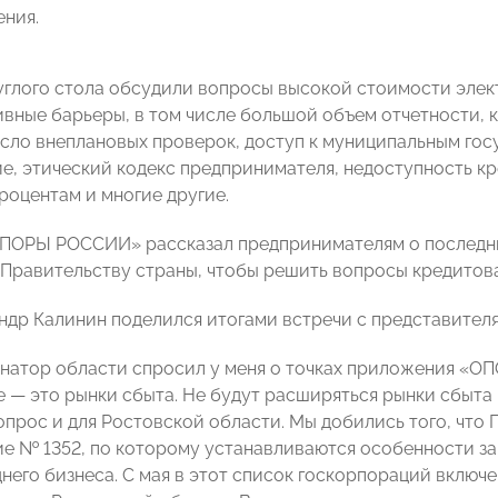
ения.
углого стола обсудили вопросы высокой стоимости элек
вные барьеры, в том числе большой объем отчетности, 
сло внеплановых проверок, доступ к муниципальным гос
е, этический кодекс предпринимателя, недоступность кр
роцентам и многие другие.
ПОРЫ РОССИИ» рассказал предпринимателям о последни
 Правительству страны, чтобы решить вопросы кредитов
ндр Калинин поделился итогами встречи с представител
натор области спросил у меня о точках приложения «ОП
 — это рынки сбыта. Не будут расширяться рынки сбыта -
опрос и для Ростовской области. Мы добились того, что
е № 1352, по которому устанавливаются особенности з
днего бизнеса. С мая в этот список госкорпораций включ