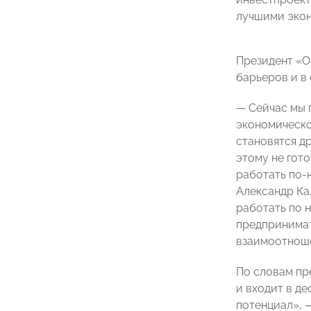
лучшими экон
Президент «
барьеров и в
— Сейчас мы 
экономическо
становятся др
этому не гот
работать по-
Александр Ка
работать по 
предпринимат
взаимоотноше
По словам пр
и входит в д
потенциал», 