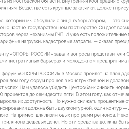
пять из Ростовской области. Внутренняя кооперация с кр
иятиям. Везде, где есть крупные заказчики, должен прис
с, который мы обсудили с вице-губернатором, — это сн
кон о частно-государственном партнерстве. Он дает воз
сторов через механизмы ГЧП. И уже есть положительные
тарифные нагрузки, кадастровые затраты, — сказал пре
енту «ОПОРЫ РОССИИ» задали вопросы представители С
административных барьерах и молодежном предпринимат
форум «ОПОРЫ РОССИИ» в Москве пройдет на площадке 
прошлом году форум прошел в конструктивной и деловой 
от успех. Нам удалось убедить Центробанк снизить норм
00 процентов до семидесяти пяти. В этом году, как отме
 Выросла их доступность. Но нужно снижать процентные с
нсирования должна быть двухконтурной, один контур — 
ого. Например, для лизинговых программ регионов. Нек
5 триллиона дешевых денег. Но эти средства должны быт
в. Иначе эти деньги уйдут на валютный рынок, пока дело