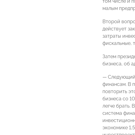
том числе и 
малым предпр
Второй вопро
действует за
затраты инве
фискальные, 
Затем презид
бизнеса, об 
— Следующий 
финансам. В 
повторить эт
бизнеса со 1
легче брать.
система фина
инвестиционн
экономике 1,
инвестпроекто