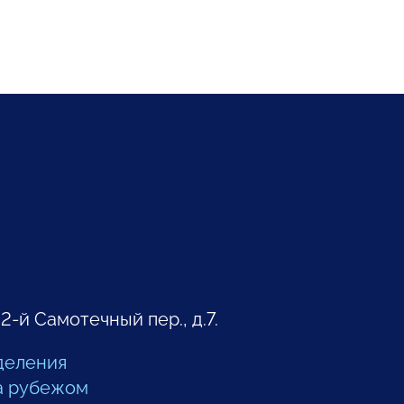
 2-й Самотечный пер., д.7.
деления
а рубежом