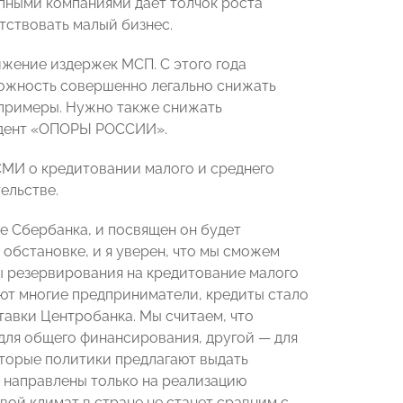
упными компаниями дает толчок роста
утствовать малый бизнес.
ижение издержек МСП. С этого года
можность совершенно легально снижать
 примеры. Нужно также снижать
зидент «ОПОРЫ РОССИИ».
МИ о кредитовании малого и среднего
ельстве.
Сбербанка, и посвящен он будет
обстановке, и я уверен, что мы сможем
ы резервирования на кредитование малого
чают многие предприниматели, кредиты стало
тавки Центробанка. Мы считаем, что
для общего финансирования, другой — для
оторые политики предлагают выдать
ь направлены только на реализацию
вой климат в стране не станет сравним с