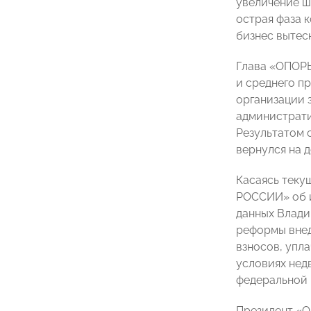
увеличение ш
острая фаза 
бизнес вытес
Глава «ОПОРЫ
и среднего п
организации 
администрати
Результатом 
вернулся на 
Касаясь теку
РОССИИ» об и
данных Влади
реформы внед
взносов, упл
условиях нед
федеральной 
Президент «О