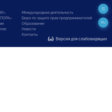
ИИ»
Международная деятельность
ОПОРА»
Бюро по защите прав предпринимателей
RU
ии
Образование
итие
Новости
Контакты
Версия для слабовидящих