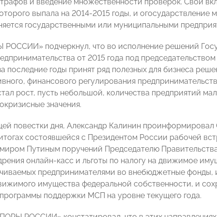
трафов и введение множественности проверок. Свой вкл
которого выпала на 2014-2015 годы, и огосударствление 
няется государственными или муниципальными предприя
 РОССИИ» подчеркнул, что во исполнение решений Госу
редпринимательства от 2015 года под председательство
за последние годы принят ряд полезных для бизнеса реше
вного, финансового регулирования предпринимательства
стал рост, пусть небольшой, количества предприятий мал
докризисные значения.
щей повестки дня, Александр Калинин проинформировал
тогах состоявшейся с Президентом России рабочей вст
миром Путиным поручений Председателю Правительства 
рения онлайн-касс и льготы по налогу на движимое иму
ачиваемых предпринимателями во внебюджетные фонды, 
вижимого имущества федеральной собственности, и со
программы поддержки МСП на уровне текущего года.
ПОРЫ РОССИИ» констатировал, что в этих направлениях 