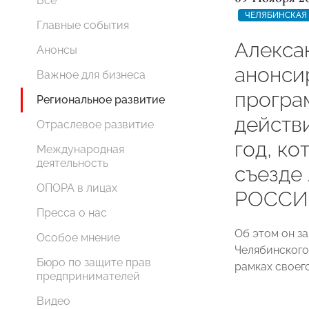
Все
ЧЕЛЯБИНСКАЯ
Главные события
Алекса
Анонсы
анонси
Важное для бизнеса
програ
Региональное развитие
действ
Отраслевое развитие
год, ко
Международная
деятельность
съезде
ОПОРА в лицах
РОССИИ
Пресса о нас
Об этом он з
Особое мнение
Челябинского
Бюро по защите прав
рамках своег
предпринимателей
Видео