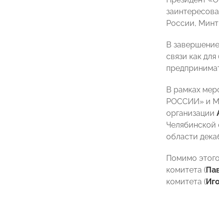
заинтересова
России, Минт
В завершение
связи как для
предпринимат
В рамках мер
РОССИИ» и 
организации
Челябинской
области дека
Помимо этого
комитета (
Па
комитета (
Иг