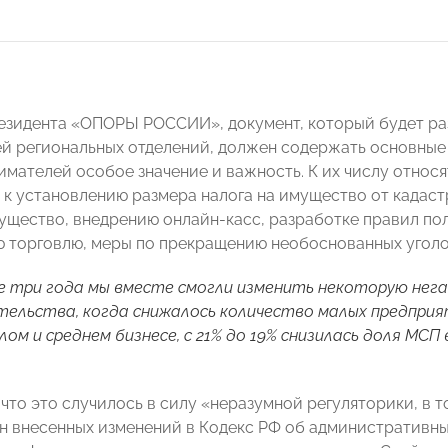
езидента «ОПОРЫ РОССИИ», документ, который будет ра
й региональных отделений, должен содержать основные
имателей особое значение и важность. К их числу относ
 к установлению размера налога на имущество от кадаст
щество, внедрению онлайн-касс, разработке правил по
 торговлю, меры по прекращению необоснованных уголо
е три года мы вместе смогли изменить некоторую не
ельства, когда снижалось количество малых предпри
лом и среднем бизнесе, с 21% до 19% снизилась доля МСП
 что это случилось в силу «неразумной регуляторики, в 
ен внесенных изменений в Кодекс РФ об административ