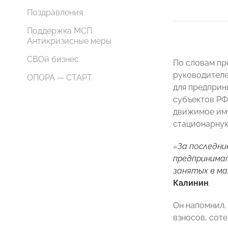
Поздравления
Поддержка МСП.
Антикризисные меры
СВОй бизнес
По словам пр
руководителе
ОПОРА — СТАРТ
для предприн
субъектов РФ
движимое иму
стационарную
«
За последни
предпринимат
занятых в ма
Калинин
.
Он напомнил,
взносов, сот