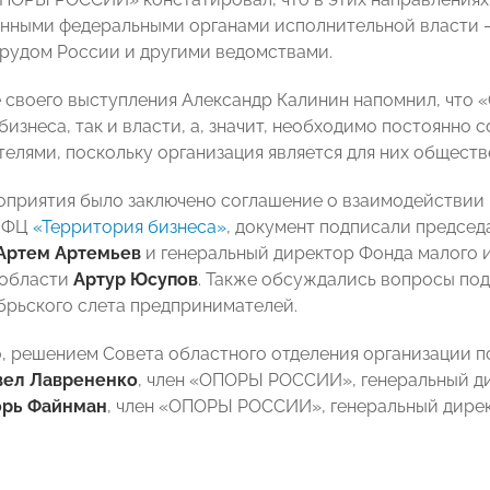
нными федеральными органами исполнительной власти
рудом России и другими ведомствами.
 своего выступления Александр Калинин напомнил, что
 бизнеса, так и власти, а, значит, необходимо постоянно
елями, поскольку организация является для них обществ
оприятия было заключено соглашение о взаимодействи
МФЦ
«Территория бизнеса»
, документ подписали предсе
Артем Артемьев
и генеральный директор Фонда малого 
 области
Артур Юсупов
. Также обсуждались вопросы под
брьского слета предпринимателей.
, решением Совета областного отделения организации п
вел Лаврененко
, член «ОПОРЫ РОССИИ», генеральный д
орь Файнман
, член «ОПОРЫ РОССИИ», генеральный дирек