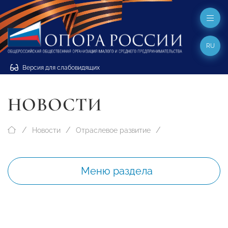
RU
Версия для слабовидящих
НОВОСТИ
Новости
Отраслевое развитие
Меню раздела