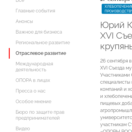
Все
ХЛЕБОПЕЧЕНИ
Главные события
ПРОИЗВОДСТВ
Анонсы
Юрий К
Важное для бизнеса
XVI Съ
Региональное развитие
крупян
Отраслевое развитие
26 сентября 
Международная
XVI Съезда м
деятельность
Участниками 
ОПОРА в лицах
специалисты 
компаний и х
Пресса о нас
и хлебопечен
Особое мнение
пищевых доба
агропромышле
Бюро по защите прав
университетс
предпринимателей
участникам С
Видео
«ОПОРЫ РОСС