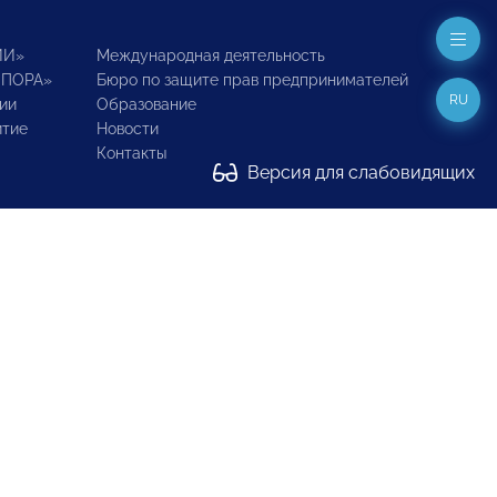
ИИ»
Международная деятельность
ОПОРА»
Бюро по защите прав предпринимателей
RU
ии
Образование
итие
Новости
Контакты
Версия для слабовидящих