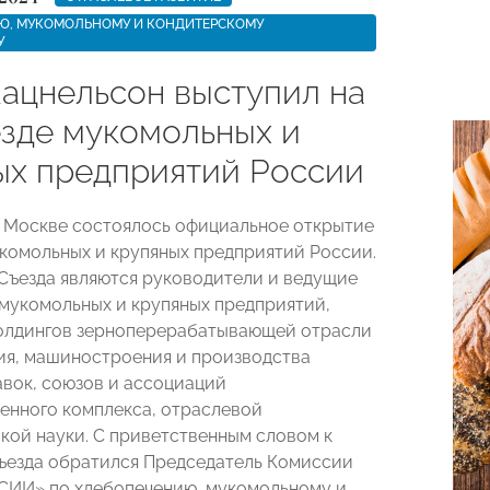
Ю, МУКОМОЛЬНОМУ И КОНДИТЕРСКОМУ
У
ацнельсон выступил на
езде мукомольных и
ых предприятий России
в Москве состоялось официальное открытие
укомольных и крупяных предприятий России.
Съезда являются руководители и ведущие
мукомольных и крупяных предприятий,
олдингов зерноперерабатывающей отрасли
ия, машиностроения и производства
вок, союзов и ассоциаций
нного комплекса, отраслевой
кой науки. С приветственным словом к
ъезда обратился Председатель Комиссии
ИИ» по хлебопечению, мукомольному и