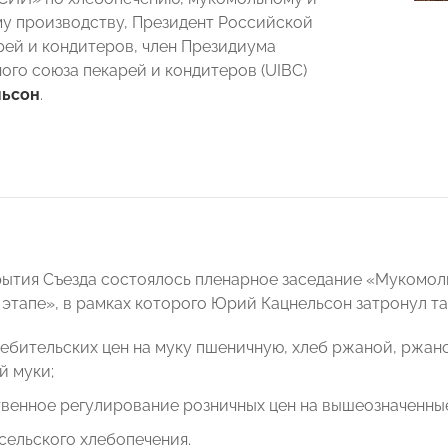
у производству, Президент Российской
рей и кондитеров, член Президиума
го союза пекарей и кондитеров (UIBC)
льсон
.
рытия Съезда состоялось пленарное заседание «Мукомол
этапе», в рамках которого Юрий Кацнельсон затронул та
ебительских цен на муку пшеничную, хлеб ржаной, ржан
й муки;
венное регулирование розничных цен на вышеозначенны
сельского хлебопечения.